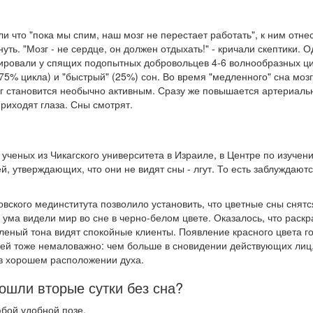
ли что "пока мы спим, наш мозг не перестает работать", к ним отне
ть. "Мозг - не сердце, он должен отдыхать!" - кричали скептики. 
ировали у спящих подопытных добровольцев 4-6 волнообразных ци
75% цикла) и "быстрый" (25%) сон. Во время "медленного" сна мозг
зг становится необычно активным. Сразу же повышается артериаль
риходят глаза. Сны смотрят.
ученых из Чикагского университета в Израиле, в Центре по изучен
 утверждающих, что они не видят сны - лгут. То есть заблуждают
вского мединститута позволило установить, что цветные сны снят
ма видели мир во сне в черно-белом цвете. Оказалось, что раскр
еленый тона видят спокойные клиенты. Появление красного цвета г
ей тоже немаловажно: чем больше в сновидении действующих лиц
в хорошем расположении духа.
пошли вторые сутки без сна?
юбой удобной позе.