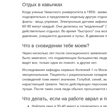
Отдых в кавычках
Когда ученые Чикагского университета в 1953г. заяви
подозрительно и предложили недельку-другую отдохну
факты - вещь упрямая. Электронные датчики зафикс
60-90 минут каждый. Они делились на "медленный" (
действительно отдыхал. Во время "быстрого" сна мо
давление, учащаются дыхание и пульс. В движение п
Что в сновидении тебе моем?
Через несколько лет после сенсационного заявления 
было замечено, что подавляющее большинство людей,
видят все, только одни их помнят, а другие нет.
Исследования кафедры нервных болезней 1-го Моско
эмоциональным. Пациенты с рациональным складом у
сновидений тоже имеет значение. Голубой, синий, з
нарастающей тревоге. Число действующих персонаж
лучше. После таких снов люди обычно просыпаются 
Что делать, если на работе аврал и 
Найдите окно в 30-40 минут и отключитесь в л