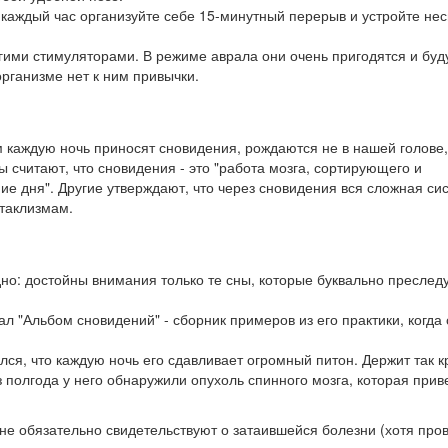
 каждый час организуйте себе 15-минутный перерыв и устройте не
гими стимуляторами. В режиме аврала они очень пригодятся и буду
организме нет к ним привычки.
 каждую ночь приносят сновидения, рождаются не в нашей голове,
 считают, что сновидения - это "работа мозга, сортирующего и
 дня". Другие утверждают, что через сновидения вся сложная си
атаклизмам.
о: достойны внимания только те сны, которые буквально преслед
ал "Альбом сновидений" - сборник примеров из его практики, когда
лся, что каждую ночь его сдавливает огромный питон. Держит так к
 полгода у него обнаружили опухоль спинного мозга, которая прив
не обязательно свидетельствуют о затаившейся болезни (хотя про