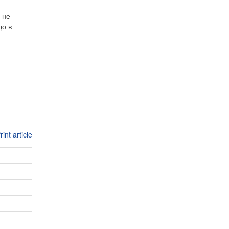
 не
до в