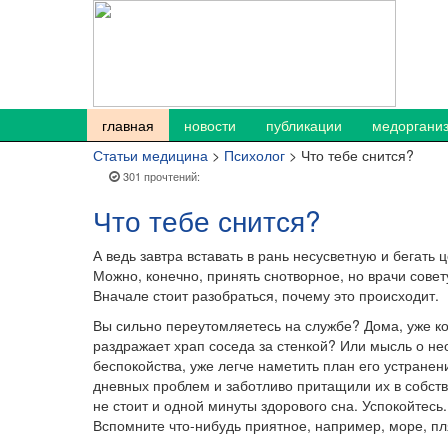
главная
новости
публикации
медоргани
Статьи медицина
>
Психолог
> Что тебе снится?
301 прочтений:
Что тебе снится?
А ведь завтра вставать в рань несусветную и бегать ц
Можно, конечно, принять снотворное, но врачи совет
Вначале стоит разобраться, почему это происходит.
Вы сильно переутомляетесь на службе? Дома, уже ко
раздражает храп соседа за стенкой? Или мысль о н
беспокойства, уже легче наметить план его устранен
дневных проблем и заботливо притащили их в собстве
не стоит и одной минуты здорового сна. Успокойтесь.
Вспомните что-нибудь приятное, например, море, п