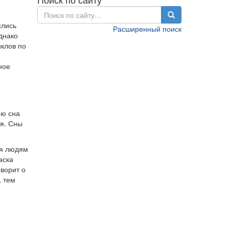
слись
Расширенный поиск
Однако
клов по
ное
ию сна
ся. Сны
ся людям
аска
оворит о
, тем