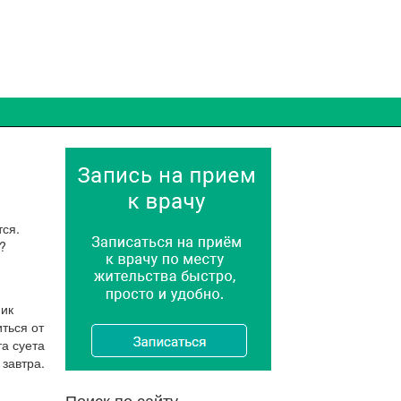
тся.
?
ник
иться от
та суета
 завтра.
Поиск по сайту