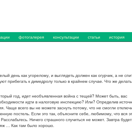
зации
фотогалерея
консультации
статьи
история
елый день как угорелому, и выглядеть должен как огурчик, а не спи
уют прибегать к димедролу только в крайнем случае. Что же делать
торый год, идет необъявленная война с тещей? Может быть, вас
еобходимости идти в налоговую инспекцию? Или? Определив источ
ия. Чаще всего вы не можете заснуть потому, что не смогли отключ
нную постель. Если это так, объясните себе, любимому, что вся э
 Расслабьтесь. Ничего страшного случиться не может. Завтра будет
ляж … Как там было хорошо.