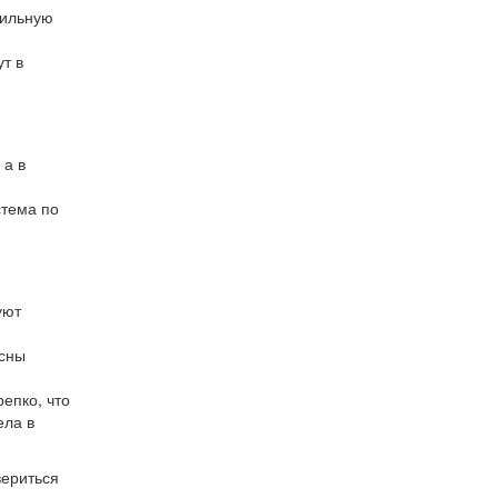
сильную
т в
 а в
стема по
уют
 сны
репко, что
ела в
вериться