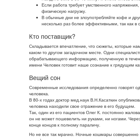
Если работа требует умственного напряжения,
физическую нагрузку.
В обычные дни не злоупотребляйте кофе и дру
несколько раз более эффективными, так как в 
Кто поставщик?
Складывается впечатление, что сюжеты, которые нам
каком-то другом загадочном месте. Одни специалисты
обрабатывающего информацию, полученную в течение
имени Человек готовит наше сознание к грядущим к
Вещий сон
Современные исследования определенно говорят одн
человека.
В 80-х годах доктор мед.наук В.Н.Касаткин опубликов
человека находили свое отражение в его будущем.
Так, один из его пациентов Олег К. постоянно жалова
он не может пошевелить ни руками, ни ногами. Через
конце концов к полному параличу.
Но не все так мрачно. Ночные кошмары совершенно 