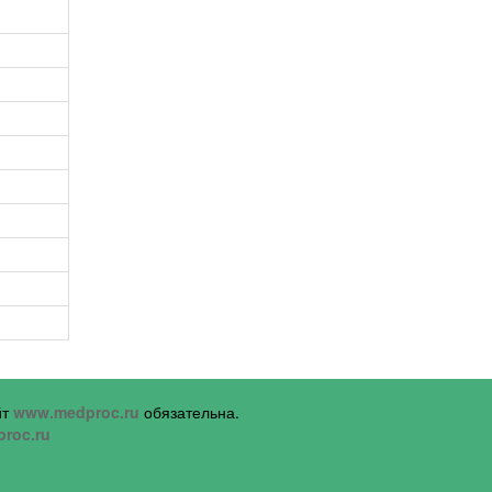
йт
www.medproc.ru
обязательна.
roc.ru