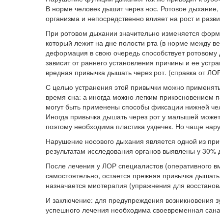
В норме человек дышит через нос. Ротовое дыхание,
организма и непосредственно влияет на рост и разви
При ротовом дыхании значительно изменяется форма
который лежит на дне полости рта (в норме между в
деформация в свою очередь способствует ротовому
зависит от раннего установления причины и ее устра
вредная привычка дышать через рот. (справка от ЛО
С целью устранения этой привычки можно применять
время сна: а иногда можно легким прикосновением 
могут быть применены способы фиксации нижней че
Иногда привычка дышать через рот у малышей может 
поэтому необходима пластика уздечек. Но чаще нар
Нарушение носового дыхания является одной из при
результатам исследования органов выявлены у 30% 
После лечения у ЛОР специалистов (оперативного в
самостоятельно, остается прежняя привычка дышать
назначается миотерапия (упражнения для восстанов
И заключение: для предупреждения возникновения 
успешного лечения необходима своевременная сана