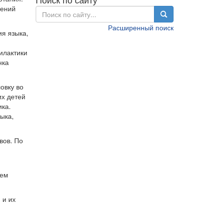
шений
Расширенный поиск
я языка,
илактики
нка
овку во
их детей
ка.
ыка,
вов. По
ием
 и их