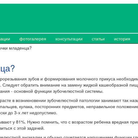
зации
фотогалерея
консультации
статьи
история
ычки младенца?
нца?
прорезывания зубов и формирования молочного прикуса необходи
. Следует обратить внимание на замену жидкой кашеобразной пищ
ания - основной функции зубочелюстной системы.
зрасте в возникновении зубочелюстной патологии занимают так на
, пальцев, кулака, посторонних предметов, неправильное положени
оски до 3-х лет недопустимо.
вают у 81%. Нужно помнить, что с возрастом ребенка вредная при
иться с этой задачей.
челюстной аномалии и обычно сочетается нарушением функции гл