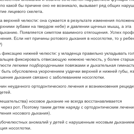
 по какой бы причине оно не возникало, вызывает ряд общих нару
тие лицевого скелета.
 верхней челюсти: она сужается в результате изменения положени
ерхними зубами на твердом небе) и давлении щечных мышц, а эта
 дыханию. Появляется симптом взаимного отягощения. Успех проф
нения. Если нет причины ротового дыхания в носоглотке, то у ребе
Р)
 фиксацию нижней челюсти: у младенца правильно укладывать гол
пальцев фиксировать отвисающую нижнюю челюсть, у более старш
люсти легкими подбородочными повязками и дыхательная гимнасти
быть обусловлена укорочением уздечки верхней и нижней губы, яз
ушение дыхания связано с заболеванием носоглотки.
чин неудачного ортодонтического лечения и возникновения рециди
детей.
мешательства) носовое дыхание не всегда восстанавливается
 через рот. Поэтому таким детям наряду с ортодонтическим лечен
ления носового дыхания).
зубочелюстных аномалий у детей с нарушенным носовым дыханием
ция носоглотки.