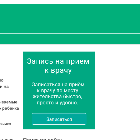
мо
и на
зываемые
е ребенка
вычка
Поиск по сайту
отания.