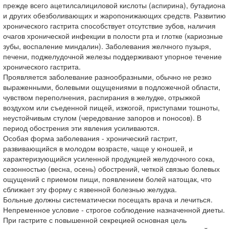
прежде всего ацетилсалициловой кислоты (аспирина), бутадиона
и других обезболивающих и жаропонижающих средств. Развитию
хронического гастрита способствует отсутствие зубов, наличия
очагов хронической инфекции в полости рта и глотке (кариозные
зубы, воспаление миндалин). Заболевания желчного пузыря,
печени, поджелудочной железы поддерживают упорное течение
хронического гастрита.
Проявляется заболевание разнообразными, обычно не резко
выраженными, болевыми ощущениями в подложечной области,
чувством переполнения, распирания в желудке, отрыжкой
воздухом или съеденной пищей, изжогой, приступами тошноты,
неустойчивым стулом (чередование запоров и поносов). В
период обострения эти явления усиливаются.
Особая форма заболевания - хронический гастрит,
развивающийся в молодом возрасте, чаще у юношей, и
характеризующийся усиленной продукцией желудочного сока,
сезонностью (весна, осень) обострений, четкой связью болевых
ощущений с приемом пищи, появлением болей натощак, что
сближает эту форму с язвенной болезнью желудка.
Больные должны систематически посещать врача и лечиться.
Непременное условие - строгое соблюдение назначенной диеты.
При гастрите с повышенной секрецией основная цель