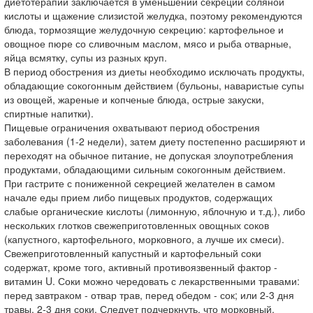
диетотерапии заключается в уменьшении секреции соляной
кислоты и щажение слизистой желудка, поэтому рекомендуются
блюда, тормозящие желудочную секрецию: картофельное и
овощное пюре со сливочным маслом, мясо и рыба отварные,
яйца всмятку, супы из разных круп.
В период обострения из диеты необходимо исключать продукты,
обладающие сокогонным действием (бульоны, наваристые супы
из овощей, жареные и копченые блюда, острые закуски,
спиртные напитки).
Пищевые ограничения охватывают период обострения
заболевания (1-2 недели), затем диету постепенно расширяют и
переходят на обычное питание, не допуская злоупотребления
продуктами, обладающими сильным сокогонным действием.
При гастрите с пониженной секрецией желателен в самом
начале еды прием либо пищевых продуктов, содержащих
слабые органические кислоты (лимонную, яблочную и т.д.), либо
нескольких глотков свежеприготовленных овощных соков
(капустного, картофельного, морковного, а лучше их смеси).
Свежеприготовленный капустный и картофельный соки
содержат, кроме того, активный противоязвенный фактор -
витамин U. Соки можно чередовать с лекарственными травами:
перед завтраком - отвар трав, перед обедом - сок; или 2-3 дня
травы, 2-3 дня соки. Следует подчеркнуть, что морковный,