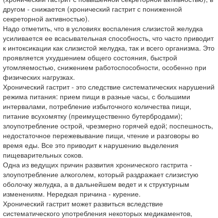
другом - снижается (хронический гастрит с пониженной
секреторной активностью).
Надо отметить, что в условиях воспаления слизистой желудка
усиливается ее всасывательная способность, что часто приводит
к интоксикации как слизистой желудка, так и всего организма. Это
проявляется ухудшением общего состояния, быстрой
утомляемостью, снижением работоспособности, особенно при
физических нагрузках.
Хронический гастрит - это следствие систематических нарушений
режима питания: прием пищи в разные часы, с большими
интервалами, потребление избыточного количества пищи,
питание всухомятку (преимущественно бутербродами);
злоупотребление острой, чрезмерно горячей едой; поспешность,
недостаточное пережевывание пищи, чтение и разговоры во
время еды. Все это приводит к нарушению выделения
пищеварительных соков.
Одна из ведущих причин развития хронического гастрита -
злоупотребление алкоголем, который раздражает слизистую
оболочку желудка, а в дальнейшем ведет и к структурным
изменениям. Нередкая причина - курение.
Хронический гастрит может развиться вследствие
систематического употребления некоторых медикаментов,