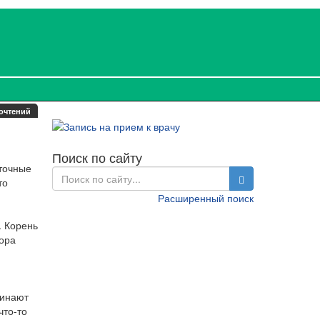
очтений
Поиск по сайту
еточные
то
Расширенный поиск
. Корень
тора
чинают
что-то