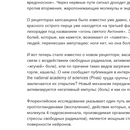
вредоносное». Через нервные пути сигнал доходит д
против вторжения, жаропонижающие молекулы и энд
О рецепторах капсаицина было известно уже давно,
красного острого перца уже находятся на третьей ф
лихорадки под названием «огонь святого Антония». 
болей, которые, как кажется, возникают от «памяти
людей, перенесших ампутацию: ноги нет, но она бол
И вот теперь стало известно о новом рецепторе, васа
связи с воздействием свободных радикалов, активи
«жгучей» боли), или по причине таких видов загрязн
горле, кашель). О нем сообщает публикация в интерн
the national academy of sciences (Pnas) труда груп
заключается их открытие? Новый механизм передачи 
активизируется негативный импульс (боль) и как он 
Флорентийское исследование указывает один путь а
проcтогландинами (воспаление), действие которых, к
молекула 4-гидроксиненала, производимая организмо
стрессы свободных радикалов), является мощным ст
поверхности нейронов.