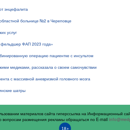
 от энцефалита
областной больнице №2 в Череповце
их услуг
й фельдшер ФАП 2023 года»
мбинированную операцию пациентке с инсультом
скими медиками, рассказала о своем самочувствии
ента с массивной аневризмой головного мозга
инские шатры
ользовании материалов сайта гиперссылка на Информационный са
 вопросам размещения рекламы обращаться по E-mail
info@medp