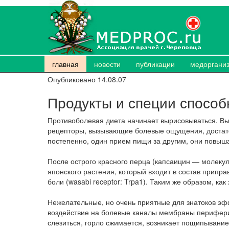
главная
новости
публикации
медоргани
Опубликовано 14.08.07
Продукты и специи способ
Противоболевая диета начинает вырисовываться. Вы
рецепторы, вызывающие болевые ощущения, достаточн
постепенно, один прием пищи за другим, они повыш
После острого красного перца (капсаицин — молекула
японского растения, который входит в состав припра
боли (wasabi receptor: Trpa1). Таким же образом, как
Нежелательные, но очень приятные для знатоков эф
воздействие на болевые каналы мембраны периферий
слезиться, горло сжимается, возникает пощипывание