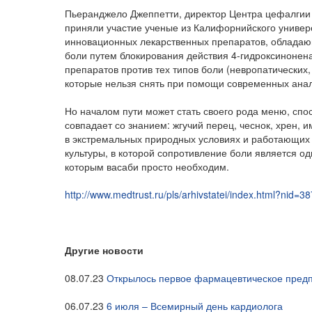
Пьеранджело Джеппетти, директор Центра цефалгии 
приняли участие ученые из Калифорнийского универ
инновационных лекарственных препаратов, обладаю
боли путем блокирования действия 4-гидроксинонен
препаратов против тех типов боли (невропатических,
которые нельзя снять при помощи современных анал
Но началом пути может стать своего рода меню, спо
совпадает со знанием: жгучий перец, чеснок, хрен, 
в экстремальных природных условиях и работающих 
культуры, в которой сопротивление боли является од
которым васаби просто необходим.
http://www.medtrust.ru/pls/arhivstatei/index.html?nid=3
Другие новости
08.07.23
Открылось первое фармацевтическое предп
06.07.23
6 июля – Всемирный день кардиолога