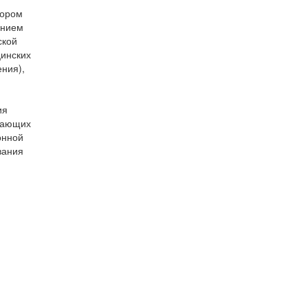
тором
анием
ской
цинских
ения),
ия
итающих
онной
вания