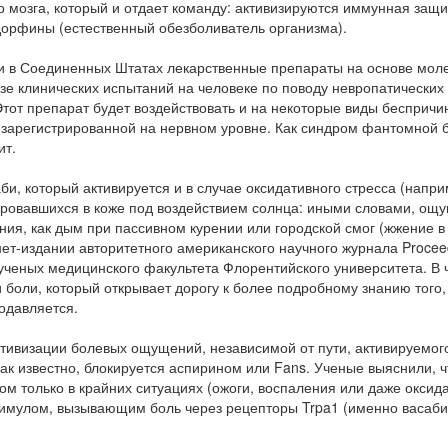
о мозга, который и отдает команду: активизируются иммунная защи
орфины (естественный обезболиватель организма).
 и в Соединенных Штатах лекарственные препараты на основе мол
азе клинических испытаний на человеке по поводу невропатических
Этот препарат будет воздействовать и на некоторые виды бесприч
», зарегистрированной на нервном уровне. Как синдром фантомной 
ит.
би, который активируется и в случае оксидативного стресса (напри
зировавшихся в коже под воздействием солнца: иными словами, ощ
ения, как дым при пассивном курении или городской смог (жжение в 
ет-издании авторитетного американского научного журнала Proceed
пы ученых медицинского факультета Флорентийского университета. В
боли, который открывает дорогу к более подробному знанию того,
подавляется.
ктивизации болевых ощущений, независимой от пути, активируемог
ак известно, блокируется аспирином или Fans. Ученые выяснили, ч
м только в крайних ситуациях (ожоги, воспаления или даже оксид
имулом, вызывающим боль через рецепторы Trpa1 (именно васаби