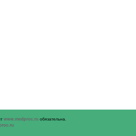
йт
www.medproc.ru
обязательна.
roc.ru