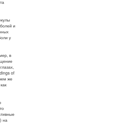
та
екулы
 болей и
инных
боли у
мер, в
ущение
глазах,
ings of
 чем же
 как
о
то
ативные
) на