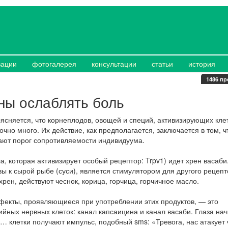
зации
фотогалерея
консультации
статьи
история
1486 пр
ны ослаблять боль
ясняется, что корнеплодов, овощей и специй, активизирующих кл
о много. Их действие, как предполагается, заключается в том, ч
ают порог сопротивляемости индивидуума.
, которая активизирует особый рецептор: Trpv1) идет хрен васаби
вы к сырой рыбе (суси), является стимулятором для другого рецеп
 хрен, действуют чеснок, корица, горчица, горчичное масло.
фекты, проявляющиеся при употреблении этих продуктов, — это
ных нервных клеток: канал капсаицина и канал васаби. Глаза на
… клетки получают импульс, подобный sms: «Тревога, нас атакует 