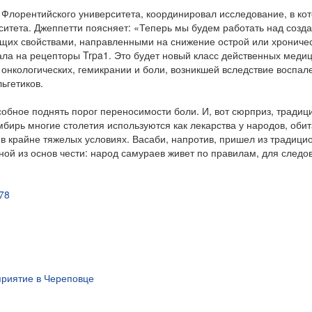
Флорентийского университета, координировал исследование, в ко
ситета. Джеппетти поясняет: «Теперь мы будем работать над созд
щих свойствами, направленными на снижение острой или хрониче
ала на рецепторы Trpa1. Это будет новый класс действенных меди
 онкологических, гемикрании и боли, возникшей вследствие воспал
ьгетиков.
собное поднять порог переносимости боли. И, вот сюрприз, традиц
имбирь многие столетия используются как лекарства у народов, об
в крайне тяжелых условиях. Васаби, напротив, пришел из традици
ной из основ чести: народ самураев живет по правилам, для следо
878
риятие в Череповце