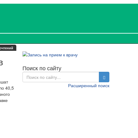
очтений
в
Поиск по сайту
ршат
Расширенный поиск
ло 40,5
шного
авке