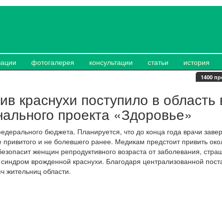
зации
фотогалерея
консультации
статьи
история
1400 пр
ив краснухи поступило в область 
нального проекта «Здоровье»
едерального бюджета. Планируется, что до конца года врачи заве
е привитого и не болевшего ранее. Медикам предстоит привить око
безопасит женщин репродуктивного возраста от заболевания, стра
ь синдром врожденной краснухи. Благодаря централизованной пост
ч жительниц области.