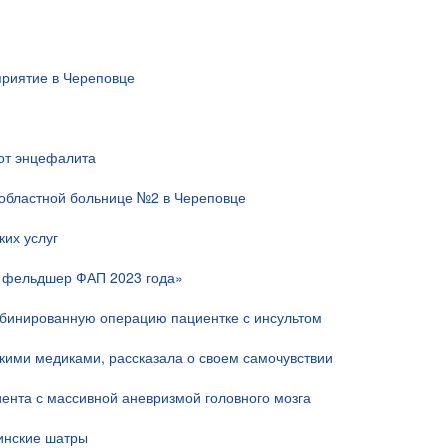
риятие в Череповце
 от энцефалита
областной больнице №2 в Череповце
их услуг
й фельдшер ФАП 2023 года»
мбинированную операцию пациентке с инсультом
скими медиками, рассказала о своем самочувствии
ента с массивной аневризмой головного мозга
инские шатры