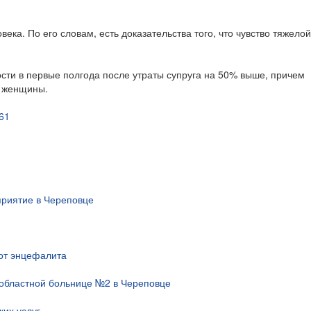
ека. По его словам, есть доказательства того, что чувство тяжело
ости в первые полгода после утраты супруга на 50% выше, причем
м женщины.
861
риятие в Череповце
 от энцефалита
областной больнице №2 в Череповце
их услуг