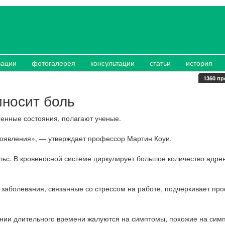
зации
фотогалерея
консультации
статьи
история
1360 пр
иносит боль
енные состояния, полагают ученые.
оявления», — утверждает профессор Мартин Коуи.
льс. В кровеносной системе циркулирует большое количество адре
заболевания, связанные со стрессом на работе, подчеркивает пр
ении длительного времени жалуются на симптомы, похожие на сим