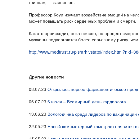
гриппа», — заявил он.
Профессор Коуи изучает воздействие эмоций на челов
может повышать риск сердечных проблем и смерти.
Как это происходит, пока неясно, но процент смертн
мужчины подвергаются более серьезному риску, че
http://www.medtrust.ru/pls/arhivstatei/index.html?nid=3
Другие новости
08.07.23
Открылось первое фармацевтическое предп
06.07.23
6 июля – Всемирный день кардиолога
13.06.23
Вологодчина среди лидеров по вакцинации
22.05.23
Новый компьютерный томограф появится в 
15.05.23
Новые правила оказания платных медицинск