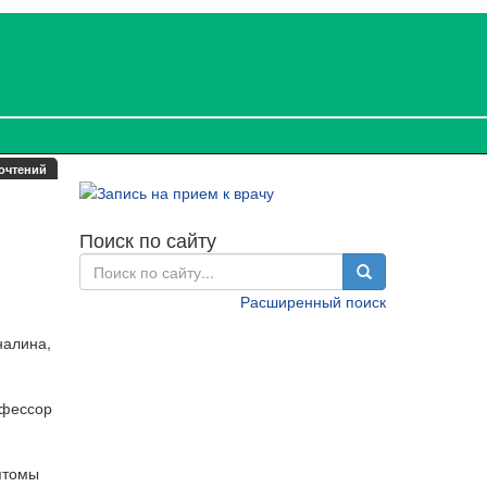
очтений
Поиск по сайту
Расширенный поиск
налина,
офессор
птомы