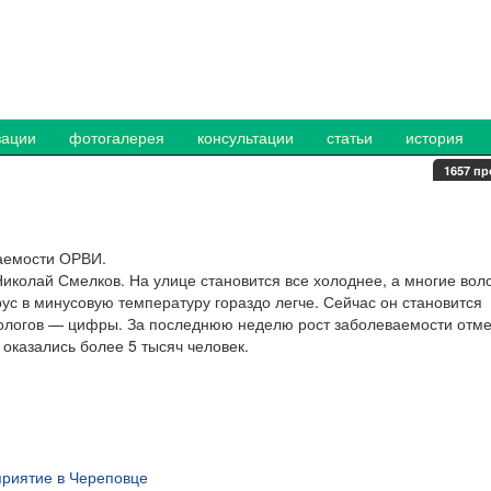
зации
фотогалерея
консультации
статьи
история
1657 пр
аемости ОРВИ.
иколай Смелков. На улице становится все холоднее, а многие вол
рус в минусовую температуру гораздо легче. Сейчас он становится
иологов — цифры. За последнюю неделю рост заболеваемости отм
 оказались более 5 тысяч человек.
риятие в Череповце