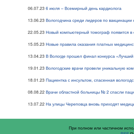
06.07.23
6 июля – Всемирный день кардиолога
13.06.23
Вологодчина среди лидеров по вакцинации
22.05.23
Новый компьютерный томограф появится в 
15.05.23
Новые правила оказания платных медицинск
13.04.23
В Вологде прошел финал конкурса «Лучши
19.01.23
Вологодские врачи провели уникальную ко
18.01.23
Пациентка с инсультом, спасенная вологод
08.08.22
Врачи областной больницы № 2 спасли паци
13.07.22
На улицы Череповца вновь приходят медиц
При полном или частичном исп
RSS
По