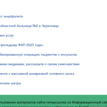
 от энцефалита
областной больнице №2 в Череповце
их услуг
й фельдшер ФАП 2023 года»
мбинированную операцию пациентке с инсультом
скими медиками, рассказала о своем самочувствии
ента с массивной аневризмой головного мозга
инские шатры
ользовании материалов сайта гиперссылка на Информационный са
 вопросам размещения рекламы обращаться по E-mail
info@medp