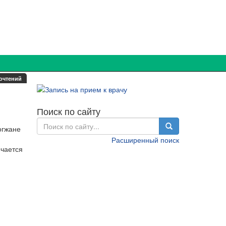
очтений
Поиск по сайту
огжане
Расширенный поиск
ечается