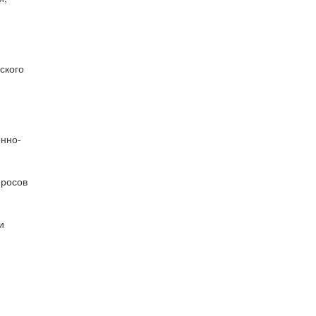
ского
нно-
просов
и