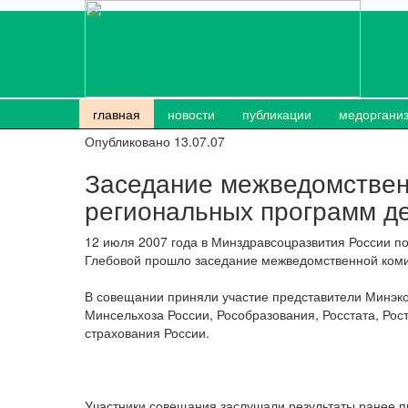
главная
новости
публикации
медоргани
Опубликовано 13.07.07
Заседание межведомствен
региональных программ д
12 июля 2007 года в Минздравсоцразвития России по
Глебовой прошло заседание межведомственной коми
В совещании приняли участие представители Минэко
Минсельхоза России, Рособразования, Росстата, Рос
страхования России.
Участники совещания заслушали результаты ранее п