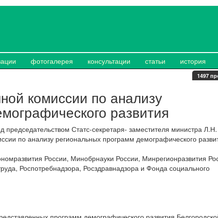
зации
фотогалерея
консультации
статьи
история
1497 пр
ной комиссии по анализу
емографического развития
д председательством Статс-секретаря- заместителя министра Л.Н.
ссии по анализу региональных программ демографического разви
номразвития России, Минобрнауки России, Минрегионразвития Ро
труда, Роспотребнадзора, Росздравнадзора и Фонда социального
редставленных программ демографического развития Белгородско