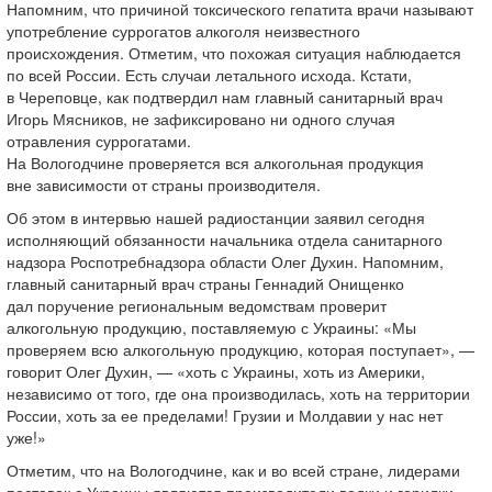
Напомним, что причиной токсического гепатита врачи называют
употребление суррогатов алкоголя неизвестного
происхождения. Отметим, что похожая ситуация наблюдается
по всей России. Есть случаи летального исхода. Кстати,
в Череповце, как подтвердил нам главный санитарный врач
Игорь Мясников, не зафиксировано ни одного случая
отравления суррогатами.
На Вологодчине проверяется вся алкогольная продукция
вне зависимости от страны производителя.
Об этом в интервью нашей радиостанции заявил сегодня
исполняющий обязанности начальника отдела санитарного
надзора Роспотребнадзора области Олег Духин. Напомним,
главный санитарный врач страны Геннадий Онищенко
дал поручение региональным ведомствам проверит
алкогольную продукцию, поставляемую с Украины: «Мы
проверяем всю алкогольную продукцию, которая поступает», —
говорит Олег Духин, — «хоть с Украины, хоть из Америки,
независимо от того, где она производилась, хоть на территории
России, хоть за ее пределами! Грузии и Молдавии у нас нет
уже!»
Отметим, что на Вологодчине, как и во всей стране, лидерами