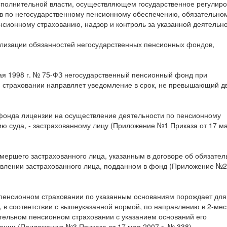
полнительной власти, осуществляющем государственное регулир
в по негосударственному пенсионному обеспечению, обязательно
ионному страхованию, надзор и контроль за указанной деятельн
лизации обязанностей негосударственных пенсионных фондов,
 мая 1998 г. № 75-ФЗ негосударственный пенсионный фонд при
 страховании направляет уведомление в срок, не превышающий д
 фонда лицензии на осуществление деятельности по пенсионному
 суда, - застрахованному лицу (Приложение №1 Приказа от 17 м
умершего застрахованного лица, указанным в договоре об обязате
явлении застрахованного лица, подданном в фонд (Приложение №2
 пенсионном страховании по указанным основаниям порождает для
, в соответствии с вышеуказанной нормой, по направлению в 2-ме
тельном пенсионном страховании с указанием оснований его
ции (Приложению №3 Приказа от 17 мая 2007 г. № 338).