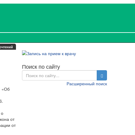
очтений
Поиск по сайту
Расширенный поиск
8 «Об
6.
 о
кона от
рации от