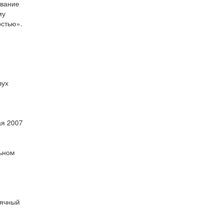
ование
му
остью».
вух
ая 2007
льном
сячный