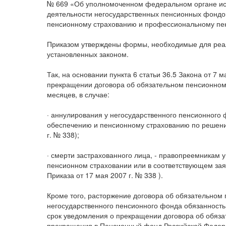
№ 669 «Об уполномоченном федеральном органе ис
деятельности негосударственных пенсионных фондо
пенсионному страхованию и профессиональному пенс
Приказом утверждены формы, необходимые для реа
установленных законом.
Так, на основании пункта 6 статьи 36.5 Закона от 7
прекращении договора об обязательном пенсионном
месяцев, в случае:
· аннулирования у негосударственного пенсионного
обеспечению и пенсионному страхованию по решению
г. № 338);
· смерти застрахованного лица, - правопреемникам 
пенсионном страховании или в соответствующем за
Приказа от 17 мая 2007 г. № 338 ).
Кроме того, расторжение договора об обязательном
негосударственного пенсионного фонда обязанность
срок уведомления о прекращении договора об обяза
прекращения в Пенсионный фонд Российской Федера