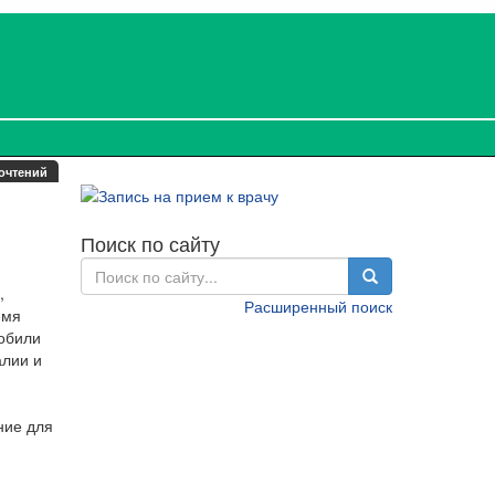
очтений
Поиск по сайту
,
Расширенный поиск
емя
обили
алии и
ние для