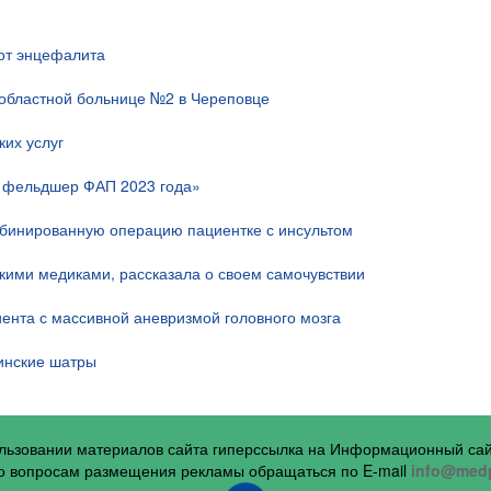
 от энцефалита
областной больнице №2 в Череповце
их услуг
й фельдшер ФАП 2023 года»
мбинированную операцию пациентке с инсультом
скими медиками, рассказала о своем самочувствии
ента с массивной аневризмой головного мозга
инские шатры
ользовании материалов сайта гиперссылка на Информационный са
 вопросам размещения рекламы обращаться по E-mail
info@medp