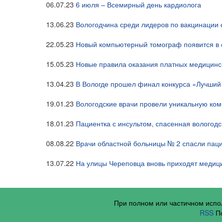
06.07.23
6 июля – Всемирный день кардиолога
13.06.23
Вологодчина среди лидеров по вакцинации
22.05.23
Новый компьютерный томограф появится в 
15.05.23
Новые правила оказания платных медицинск
13.04.23
В Вологде прошел финал конкурса «Лучши
19.01.23
Вологодские врачи провели уникальную ко
18.01.23
Пациентка с инсультом, спасенная вологод
08.08.22
Врачи областной больницы № 2 спасли паци
13.07.22
На улицы Череповца вновь приходят медиц
При полном или частичном исп
RSS
По