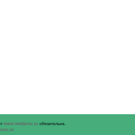
йт
www.medproc.ru
обязательна.
roc.ru