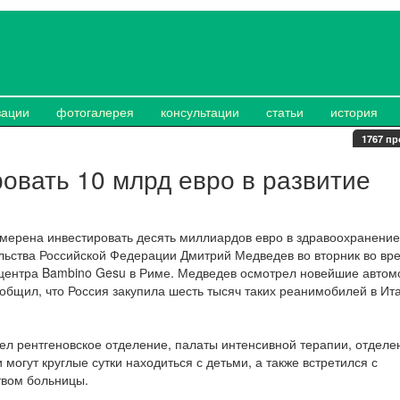
зации
фотогалерея
консультации
статьи
история
1767 пр
овать 10 млрд евро в развитие
амерена инвестировать десять миллиардов евро в здравоохранение
льства Российской Федерации Дмитрий Медведев во вторник во вр
 центра Bambino Gesu в Риме. Медведев осмотрел новейшие автом
общил, что Россия закупила шесть тысяч таких реанимобилей в Ит
ел рентгеновское отделение, палаты интенсивной терапии, отделе
могут круглые сутки находиться с детьми, а также встретился с
твом больницы.