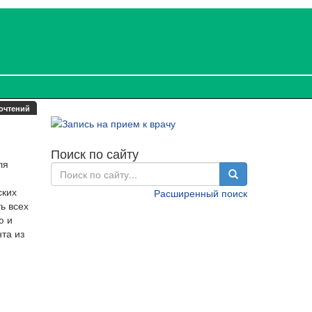
очтений
Поиск по сайту
ля
ских
Расширенный поиск
ь всех
ю и
та из