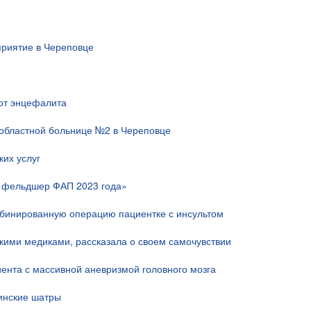
риятие в Череповце
 от энцефалита
областной больнице №2 в Череповце
их услуг
й фельдшер ФАП 2023 года»
мбинированную операцию пациентке с инсультом
скими медиками, рассказала о своем самочувствии
ента с массивной аневризмой головного мозга
инские шатры