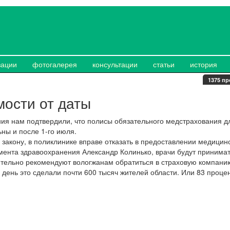
зации
фотогалерея
консультации
статьи
история
1375 пр
ости от даты
ния нам подтвердили, что полисы обязательного медстрахования д
ны и после 1-го июля.
 закону, в поликлинике вправе отказать в предоставлении медицин
амента здравоохранения Александр Колинько, врачи будут принимат
ятельно рекомендуют вологжанам обратиться в страховую компани
 день это сделали почти 600 тысяч жителей области. Или 83 процен