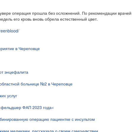
кувере операция прошла без осложнений. По рекомендации врачей
недель его кровь вновь обрела естественный цвет.
reenblood/
риятие в Череповце
 от энцефалита
областной больнице №2 в Череповце
их услуг
й фельдшер ФАП 2023 года»
мбинированную операцию пациентке с инсультом
скими медиками, рассказала о своем самочувствии