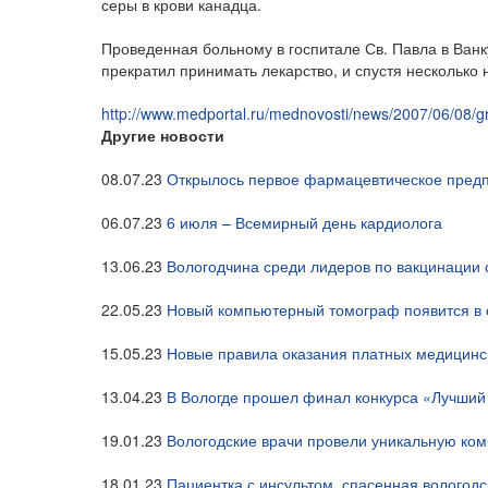
серы в крови канадца.
Проведенная больному в госпитале Св. Павла в Ван
прекратил принимать лекарство, и спустя несколько 
http://www.medportal.ru/mednovosti/news/2007/06/08/g
Другие новости
08.07.23
Открылось первое фармацевтическое предп
06.07.23
6 июля – Всемирный день кардиолога
13.06.23
Вологодчина среди лидеров по вакцинации
22.05.23
Новый компьютерный томограф появится в 
15.05.23
Новые правила оказания платных медицинск
13.04.23
В Вологде прошел финал конкурса «Лучши
19.01.23
Вологодские врачи провели уникальную ко
18.01.23
Пациентка с инсультом, спасенная вологод