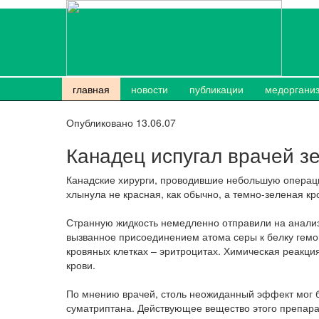
главная
новости
публикации
медоргани
Опубликовано 13.06.07
Канадец испугал врачей з
Канадские хирурги, проводившие небольшую операци
хлынула не красная, как обычно, а темно-зеленая кр
Странную жидкость немедленно отправили на анализ
вызванное присоединением атома серы к белку гемо
кровяных клетках – эритроцитах. Химическая реакция
крови.
По мнению врачей, столь неожиданный эффект мог 
суматриптана. Действующее вещество этого препара