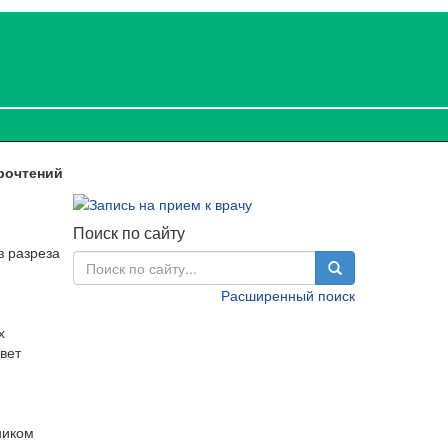
рочтений
Поиск по сайту
з разреза
Расширенный поиск
х
вет
ником