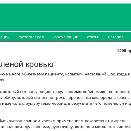
зации
фотогалерея
консультации
статьи
история
1298 п
еленой кровью
ю на ноге 42-летнему пациенту, испытали настоящий шок, когда и
овь.
, который выявил у пациента сульфогемоглобинемию - состояние,
глобину, который выполняет роль переносчика кислорода в красны
 изменила структуру гемоглобина, в результате чего поменялся и ц
быть вызван слишком частым применением лекарства от мигрени
та содержит сульфонамидную группу, которая и могла стать источ