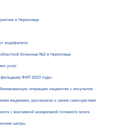
риятие в Череповце
 от энцефалита
областной больнице №2 в Череповце
их услуг
й фельдшер ФАП 2023 года»
мбинированную операцию пациентке с инсультом
скими медиками, рассказала о своем самочувствии
ента с массивной аневризмой головного мозга
инские шатры