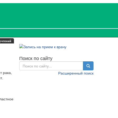
очтений
Поиск по сайту
т рака,
Расширенный поиск
т.
бластное