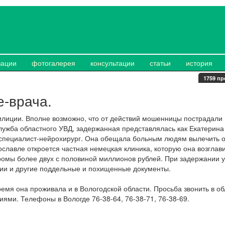
зации
фотогалерея
консультации
статьи
история
1759 пр
-врача.
лиции. Вполне возможно, что от действий мошенницы пострадали
лужба областного УВД, задержанная представлялась как Екатерина
и специалист-нейрохирург. Она обещала больным людям вылечить о
ославле откроется частная немецкая клиника, которую она возглави
ромы более двух с половиной миллионов рублей. При задержании у
ии и другие поддельные и похищенные документы.
емя она проживала и в Вологодской области. Просьба звонить в о
ями. Телефоны в Вологде 76-38-64, 76-38-71, 76-38-69.