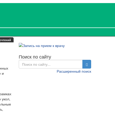
очтений
Поиск по сайту
енных
Расширенный поиск
е и
 рамках
 укол,
ельные
ь,