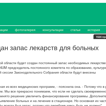
зации
фотогалерея
консультации
статьи
история
1524 пр
дан запас лекарств для больных
ой области будет создан постоянный запас необходимых лекарств
NUM председатель постоянного комитета по образованию, культур
 сессии Законодательного Собрания области будут внесены
ая из всех медицинских программ, - пояснила она. - Потому что в
. Мы все прекрасно понимаем, что если не сделать своевременно
 принято решение увеличить финансирование программы. Дополнит
выявление больных и на лечение в стационаре. Но основная их част
ы всегда был запас, потому что перебоев здесь быть не должно".