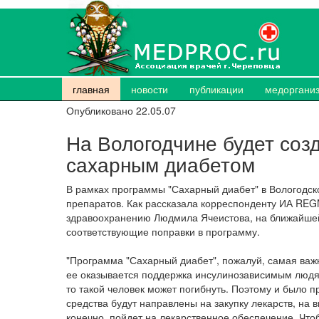
главная
новости
публикации
медоргани
Опубликовано 22.05.07
На Вологодчине будет соз
сахарным диабетом
В рамках программы "Сахарный диабет" в Вологодск
препаратов. Как рассказала корреспонденту ИА REG
здравоохранению Людмила Ячеистова, на ближайшей
соответствующие поправки в программу.
"Программа "Сахарный диабет", пожалуй, самая важн
ее оказывается поддержка инсулинозависимым людям
то такой человек может погибнуть. Поэтому и было
средства будут направлены на закупку лекарств, на 
конечно, пойдет на лекарственное обеспечение. Чтоб