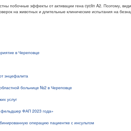
тны побочные эффекты от активации гена cyclin A2. Поэтому, вид
оверок на животных и длительные клинические испытания на безн
риятие в Череповце
 от энцефалита
областной больнице №2 в Череповце
их услуг
й фельдшер ФАП 2023 года»
мбинированную операцию пациентке с инсультом