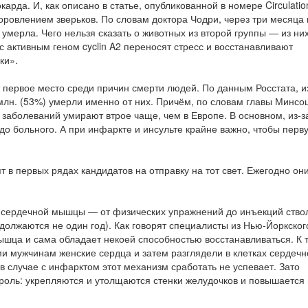
да. И, как описано в статье, опубликованной в номере Circulatio
доровлением зверьков. По словам доктора Чодри, через три месяца
мерла. Чего нельзя сказать о животных из второй группы — из ни
 активным геном cyclin A2 переносят стресс и восстанавливают
ки».
первое место среди причин смерти людей. По данным Росстата, из
млн. (53%) умерли именно от них. Причём, по словам главы Минсо
заболеваний умирают втрое чаще, чем в Европе. В основном, из-за
до больного. А при инфаркте и инсульте крайне важно, чтобы перв
т в первых рядах кандидатов на отправку на тот свет. Ежегодно он
я сердечной мышцы — от физических упражнений до инъекций ство
должаются не один год). Как говорят специалисты из Нью-Йоркског
шца и сама обладает некоей способностью восстанавливаться. К 
ми мужчинам женские сердца и затем разглядели в клетках сердечн
 случае с инфарктом этот механизм сработать не успевает. Зато
ю роль: укрепляются и утолщаются стенки желудочков и повышается 