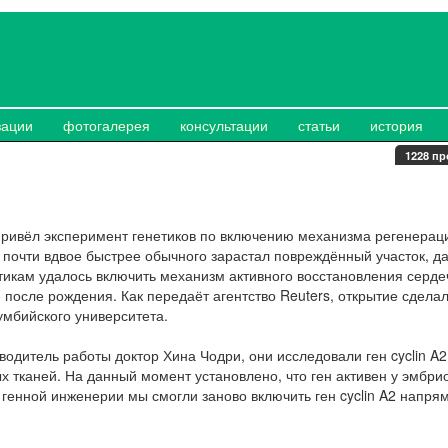
зации
фотогалерея
консультации
статьи
история
1228 пр
 привёл эксперимент генетиков по включению механизма регенерац
почти вдвое быстрее обычного зарастал повреждённый участок, да
тикам удалось включить механизм активного восстановления серд
 после рождения. Как передаёт агентство Reuters, открытие сдела
умбийского университета.
одитель работы доктор Хина Чодри, они исследовали ген cyclin A2
х тканей. На данный момент установлено, что ген активен у эмбри
енной инженерии мы смогли заново включить ген cyclin A2 напря