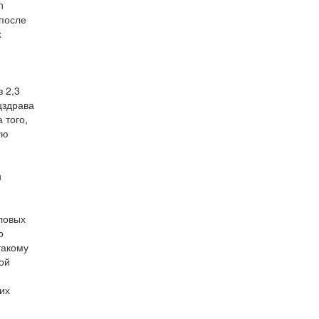
n
 после
х
 2,3
цздрава
 того,
ую
и
ловых
о
такому
ой
их