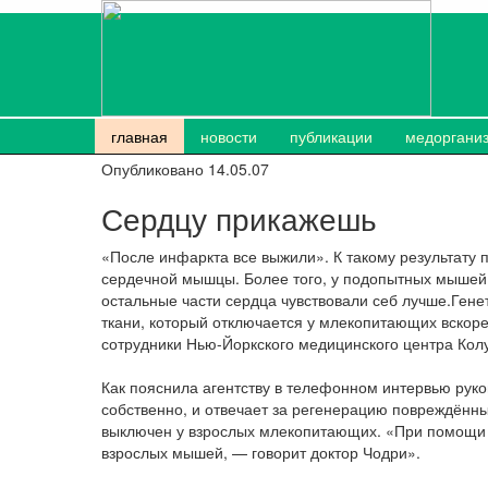
главная
новости
публикации
медоргани
Опубликовано 14.05.07
Сердцу прикажешь
«После инфаркта все выжили». К такому результату
сердечной мышцы. Более того, у подопытных мышей 
остальные части сердца чувствовали себ лучше.Гене
ткани, который отключается у млекопитающих вскоре
сотрудники Нью-Йоркского медицинского центра Кол
Как пояснила агентству в телефонном интервью руков
собственно, и отвечает за регенерацию повреждённы
выключен у взрослых млекопитающих. «При помощи г
взрослых мышей, — говорит доктор Чодри».