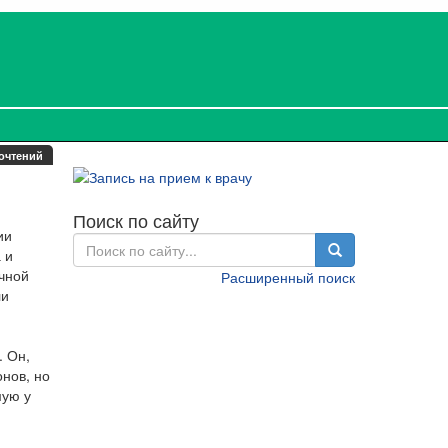
очтений
Поиск по сайту
ии
 и
ечной
Расширенный поиск
ли
. Он,
онов, но
мую у