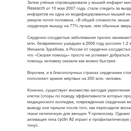
Затем учёные спровоцировали у мышей инфаркт миокар
Research от 10 мая 2007 года, стали следить за выз
инфарктов ни одна из модифицированных мышей не у
умерли почти половина. «В общей сложности, мыши с
сердечную мышцу на 77% лучше, чем обычные зверь
Сердечно-сосудистые заболевания прочно занимают 
млн. безвременно ушедших в 2006 году россиян 1,2 
Михаила Зурабова, в России от сердечно-сосудистых 
что «Скорая помощь» просто не успевает добраться 
помощь человеку оказали как можно быстрее.
Впрочем, и в благополучных странах сердечники стоя
пополняют армию мёртвых на 200 млн. человек.
Конечно, существует множество методик укреплени
клеток (споры по поводу эффективности которых про
медицинского колледжа, поврежденная сердечная мы
выводу они пришли после того, как пересадили вось
ткани нетипичную для женщин Y-хромосому. Однако в
активация гена cyclin A2 играет и профилактическу
тонус.