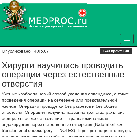
Опубликовано 14.05.07
1243 прочтений
Хирурги научились проводить
операции через естественные
отверстия
Ученые изобрели новый способ удаления аппендикса, а также
проведения операций на селезенке или предстательной
железе. Операции проводятся без разрезов и без общей
анестезии. Операция получила название трансгастральной,
официальное же ее название — транслюминальная
эндохирургия через естественные отверстия (Natural orifice
translumenal endosurgery — NOTES).Через рот пациента внутрь
его организма вводятся гибкие хирургические инструменты и