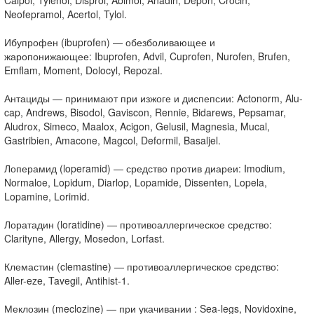
Calpol, Tylenol, Disprol, Abimol, Anadin, Depon, Crocin,
Neofepramol, Acertol, Tylol.
Ибупрофен (ibuprofen) — обезболивающее и
жаропонижающее: Ibuprofen, Advil, Cuprofen, Nurofen, Brufen,
Emflam, Moment, Dolocyl, Repozal.
Антациды — принимают при изжоге и диспепсии: Actonorm, Alu-
cap, Andrews, Bisodol, Gaviscon, Rennie, Bidarews, Pepsamar,
Aludrox, Simeco, Maalox, Acigon, Gelusil, Magnesia, Mucal,
Gastribien, Amacone, Magcol, Deformil, Basaljel.
Лоперамид (loperamid) — средство против диареи: Imodium,
Normaloe, Lopidum, Diarlop, Lopamide, Dissenten, Lopela,
Lopamine, Lorimid.
Лоратадин (loratidine) — противоаллергическое средство:
Clarityne, Allergy, Mosedon, Lorfast.
Клемастин (clemastine) — противоаллергическое средство:
Aller-eze, Tavegil, Antihist-1.
Меклозин (meclozine) — при укачивании : Sea-legs, Novidoxine,