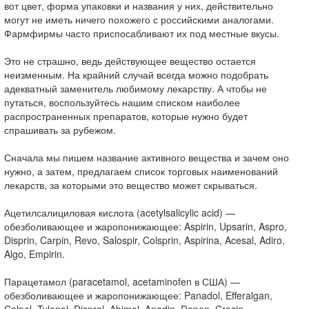
вот цвет, форма упаковки и названия у них, действительно
могут не иметь ничего похожего с российскими аналогами.
Фармфирмы часто приспосабливают их под местные вкусы.
Это не страшно, ведь действующее вещество остается
неизменным. На крайний случай всегда можно подобрать
адекватный заменитель любимому лекарству. А чтобы не
путаться, воспользуйтесь нашим списком наиболее
распространенных препаратов, которые нужно будет
спрашивать за рубежом.
Сначала мы пишем название активного вещества и зачем оно
нужно, а затем, предлагаем список торговых наименований
лекарств, за которыми это вещество может скрываться.
Ацетилсалициловая кислота (acetylsalicylic acid) —
обезболивающее и жаропонижающее: Aspirin, Upsarin, Aspro,
Disprin, Carpin, Revo, Salospir, Colsprin, Aspirina, Acesal, Adiro,
Algo, Empirin.
Парацетамол (paracetamol, acetaminofen в США) —
обезболивающее и жаропонижающее: Panadol, Efferalgan,