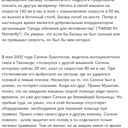
поехать на другую вечеринку. Несясь в своей машине на
скорости 140 км в час в зоне с ограничением скорости в 50 км,
он въехал в бетонный столб. Балаш погиб на месте. Питер в
настоящее время является добровольным координатором
организации "Среда обитания для человечества" ("Habitat for
Humanity"). Он уверен, что если бы Балаш не был пьяным или
не превышал скорость, он был бы жив сегодня.
В мае 2002 года Сатени Луангпитак, водитель мотоциклетного
такси в Таиланде, столкнулся с другой машиной. Сатени,
которому сейчас 28 лет, ехал со скоростью 80 км в час. При
столкновении его выбросило на тротуар, где он ударился
головой и левым плечом. Несмотря на то, что Сатени был в
шлеме, он потерял сознание. Когда его друг, Праюн Муангме,
понял, что на ожидание машины скорой помощи уйдет много
времени, он сам доставил Сатени до ближайшей больницы. Но,
прибыв туда, он узнал, что в этой больнице отсутствует
оборудование, необходимое для оказания помощи при
травмах. Праюн отвез своего друга в другую клинику. Сатени
повезло - шлем защитил его голову и он отделался только
легкими травмами. Тем не менее, из-за аварии какое-то время