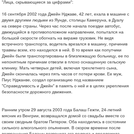
"Лица, скрывающиеся за цифрами":
16 сентября 2002 года Джейн Нджаве, 42 лет, ехала в машине с
двумя другими людьми из Яунде, столицы Камеруна, в Дуалу
на севере страны. Через час после начала поездки автобус,
движущийся в противоположном направлении, попытался на
большой скорости обогнать на вираже грузовик. Не видя
встречного транспорта, водитель врезался в машину, причинив
травмы всем, кто находился в ней. В то время как попутчики
Джейн были транспортированы в близлежащую больницу, ее по
непонятным причинам отвезли в плохо оснащенную сельскую
клинику. Мать четверых детей, включая трехлетнего сына,
Джейн скончалась через пять часов от потери крови. Ее муж,
Пиус Нджанве, создал организацию под названием
"Справедливость и Джейн" в память о ней и в целях укрепления
безопасности дорожного движения.
Ранним утром 29 августа 2003 года Балаш Гежти, 24-летний
мясник из Венгрии, возвращался домой со свадьбы вместе со
своим сводным братом Питером. Оба находились в состоянии
сильного алкогольного опьянения. В скором времени после
возвращения Балашу позвонила его подруга и предложила