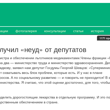
зации
фотогалерея
консультации
статьи
история
1171 пр
лучил «неуд» от депутатов
нистра и обеспечении льготников медикаментами.Члены фракции 
на два — министерство труда и министерство здравоохранения. Де
дкову, заявил нам депутат Госдумы Георгий Шевцов: «Супермини
 охватывать весь блок проблем, которые есть. И у нас в плане
осов. А по социальному развитию — и говорить не приходится! В 
истерства. Я считаю, что этой оценки достаточно, для того, чтобы
ыделить дорогостоящие лекарства в отдельную программу. И это п
арственным обеспечением в стране.