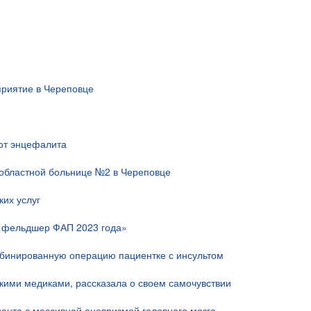
риятие в Череповце
 от энцефалита
областной больнице №2 в Череповце
их услуг
й фельдшер ФАП 2023 года»
мбинированную операцию пациентке с инсультом
скими медиками, рассказала о своем самочувствии
ента с массивной аневризмой головного мозга