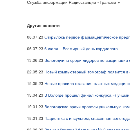
Служба информации Радиостанции «Трансмит»
Другие новости
08.07.23
Открылось первое фармацевтическое предп
06.07.23
6 июля – Всемирный день кардиолога
13.06.23
Вологодчина среди лидеров по вакцинации
22.05.23
Новый компьютерный томограф появится в 
15.05.23
Новые правила оказания платных медицинск
13.04.23
В Вологде прошел финал конкурса «Лучши
19.01.23
Вологодские врачи провели уникальную ко
18.01.23
Пациентка с инсультом, спасенная вологод
08.08.22
Врачи областной больницы № 2 спасли паци