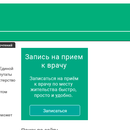
очтений
«Единой
путаты
стерство
этом
оможет
Поиск по сайту