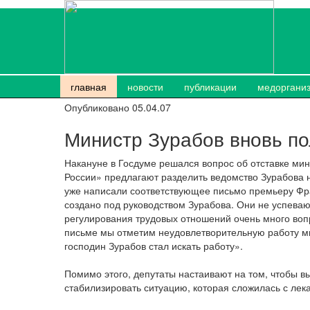
главная
новости
публикации
медоргани
Опубликовано 05.04.07
Министр Зурабов вновь по
Накануне в Госдуме решался вопрос об отставке ми
России» предлагают разделить ведомство Зурабова 
уже написали соответствующее письмо премьеру Фра
создано под руководством Зурабова. Они не успевают
регулирования трудовых отношений очень много вопр
письме мы отметим неудовлетворительную работу мин
господин Зурабов стал искать работу».
Помимо этого, депутаты настаивают на том, чтобы в
стабилизировать ситуацию, которая сложилась с лек