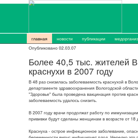
главная
новости
публикации
медоргани
Опубликовано 02.03.07
Более 40,5 тыс. жителей 
краснухи в 2007 году
В 48 раз снизилась заболеваемость краснухой в Во
департаменте здравоохранения Вологодской области.
"Здоровье" была проведена вакцинация против красну
заболеваемость удалось снизить.
В 2007 году врачи продолжат работу по иммунизации
прививки будут сделаны женщинам в возрасте от 18 д
Краснуха - острое инфекционное заболевание, опас
беременности вирус инфицирует плод. Нередко это п