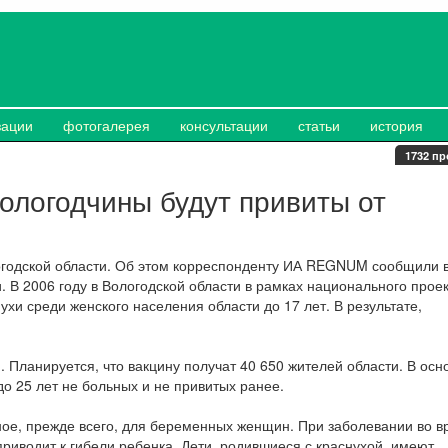
зации
фотогалерея
консультации
статьи
история
1732 пр
Вологодчины будут привиты от
логодской области. Об этом корреспонденту ИА REGNUM сообщили 
 В 2006 году в Вологодской области в рамках национального прое
хи среди женского населения области до 17 лет. В результате,
. Планируется, что вакцину получат 40 650 жителей области. В ос
о 25 лет не больных и не привитых ранее.
ное, прежде всего, для беременных женщин. При заболевании во в
риводит к гибели ребенка. Дети, родившиеся с краснухой, имеют