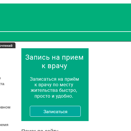
очтений
в
кта
новном
ремя
Поиск по сайту