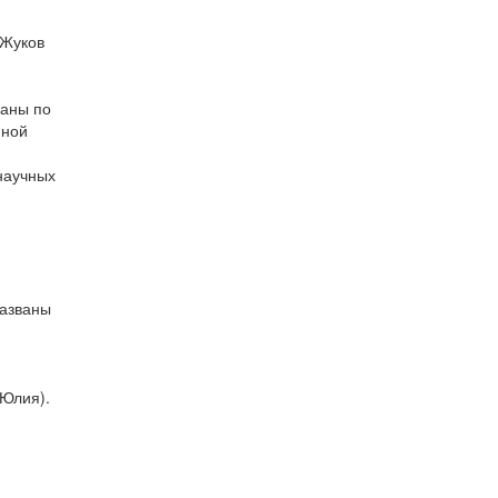
 Жуков
раны по
нной
научных
названы
 Юлия).