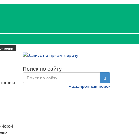
очтений
й
Поиск по сайту
тогов и
Расширенный поиск
ийской
нных