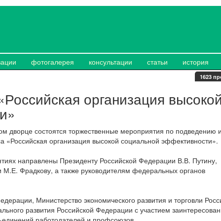
зации
фотогалерея
консультации
статьи
история
1623 пр
 «Российская организация высоко
ти»
ом дворце состоятся торжественные мероприятия по подведению и
са «Российская организация высокой социальной эффективности».
тиях направлены Президенту Российской Федерации В.В. Путину,
 М.Е. Фрадкову, а также руководителям федеральных органов
едерации, Министерство экономического развития и торговли Росс
льного развития Российской Федерации с участием заинтересова
бъединений работодателей и профсоюзов.