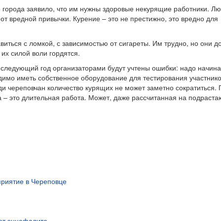
 города заявило, что им нужны здоровые некурящие работники. Лю
от вредной привычки. Курение – это не престижно, это вредно для
иться с ломкой, с зависимостью от сигареты. Им трудно, но они 
их силой воли гордятся.
 следующий год организаторами будут учтены ошибки: надо начина
мо иметь собственное оборудование для тестирования участнико
реди череповчан количество курящих не может заметно сократиться.
 – это длительная работа. Может, даже рассчитанная на подраст
риятие в Череповце
 от энцефалита