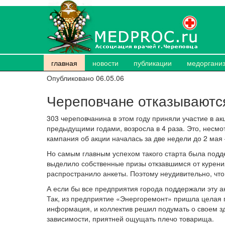
главная
новости
публикации
медоргани
Опубликовано 06.05.06
Череповчане отказываются
303 череповчанина в этом году приняли участие в акц
предыдущими годами, возросла в 4 раза. Это, несмо
кампания об акции началась за две недели до 2 мая 
Но самым главным успехом такого старта была подд
выделило собственные призы откзавшимся от курен
распространило анкеты. Поэтому неудивительно, что
А если бы все предприятия города поддержали эту а
Так, из предприятие «Энергоремонт» пришла целая г
информация, и коллектив решил подумать о своем з
зависимости, приятней ощущать плечо товарища.