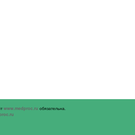
йт
www.medproc.ru
обязательна.
roc.ru