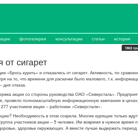
зации
фотогалерея
консультации
статьи
история
1862 пр
 от сигарет
ии «Брось курить» и отказались от сигарет. Активность, по сравне
тря на то, что времени для раскачки было маловато, т.к. информа
– дня отказа.
ержка акции со стороны руководства ОАО «Северсталь». Предприя
ия, провело полномасштабную информационную кампанию в цехах
 277 участников акции – работники «Северстали».
кцию? Необходимость в этом созрела. Многие курящие только ждут 
руппа участников акции – 5 человек. Им вовремя в нужное время 
доровье, здоровье окружающих. А вместе лучше выдержать период