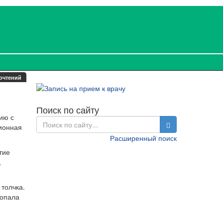
очтений
Поиск по сайту
нию с
ционная
Расширенный поиск
тие
,
толчка.
попала