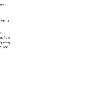
ди с
должны
ть
в. Тем
 Пример
ающее