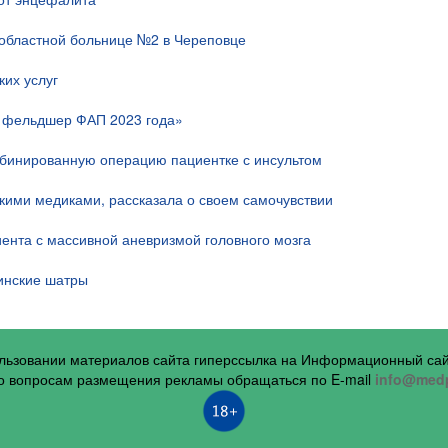
областной больнице №2 в Череповце
их услуг
й фельдшер ФАП 2023 года»
мбинированную операцию пациентке с инсультом
скими медиками, рассказала о своем самочувствии
ента с массивной аневризмой головного мозга
инские шатры
ользовании материалов сайта гиперссылка на Информационный са
 вопросам размещения рекламы обращаться по E-mail
info@medp