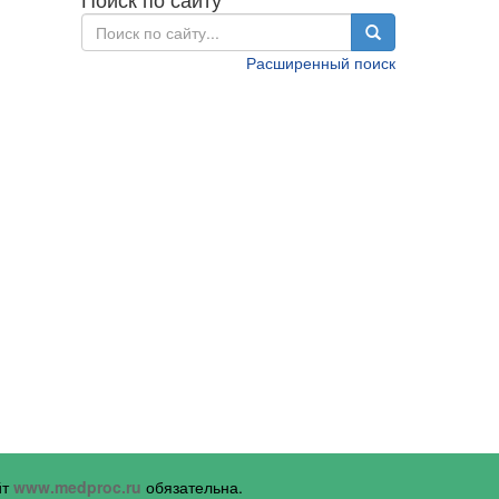
Расширенный поиск
йт
www.medproc.ru
обязательна.