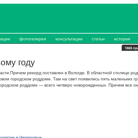
зации
фотогалерея
консультации
статьи
история
1665 пр
ому году
асти.Причем рекорд поставлен в Вологде. В областной столице род
вом городском роддоме. Там на свет появились пять маленьких г
городском роддоме — всего четверо новорожденных. Причем все о
риятие в Череповце