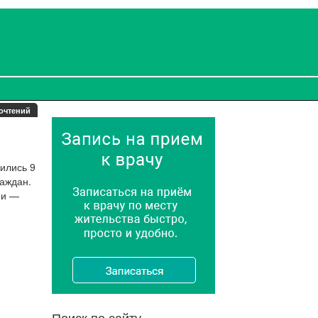
очтений
ились 9
раждан.
ни —
Поиск по сайту