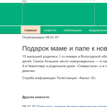
главная
новости
публикации
медоргани
Опубликовано 09.01.07
Подарок маме и папе к нов
13 малышей родились
1-го
января в Вологодской обл
детей. Самое большое число новорожденных — в пер
А в Череповце в родильном доме «Северстали» и в 
девочки.
Служба информации Телестанции «Канал 12»
Другие новости
08.07.23
Открылось первое фармацевтическое предп