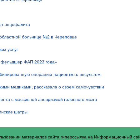
 от энцефалита
областной больнице №2 в Череповце
их услуг
й фельдшер ФАП 2023 года»
мбинированную операцию пациентке с инсультом
скими медиками, рассказала о своем самочувствии
ента с массивной аневризмой головного мозга
инские шатры
ользовании материалов сайта гиперссылка на Информационный са