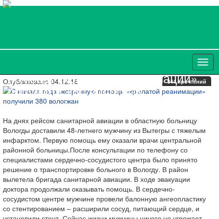
С начала года экстренную
помощь «крылатой реанимации»
Опубликовано 04.12.18
344 прочтений
получили 380 вологжан
На днях рейсом санитарной авиации в областную больницу
Вологды доставили 48-летнего мужчину из Вытегры с тяжелым
инфарктом. Первую помощь ему оказали врачи центральной
районной больницы.После консультации по телефону со
специалистами сердечно-сосудистого центра было принято
решение о транспортировке больного в Вологду. В район
вылетела бригада санитарной авиации. В ходе эвакуации
доктора продолжали оказывать помощь. В сердечно-
сосудистом центре мужчине провели балонную ангеопластику
со стентированием – расширили сосуд, питающий сердце, и
установили стент. Сейчас жизни мужчины ничего не угрожает.