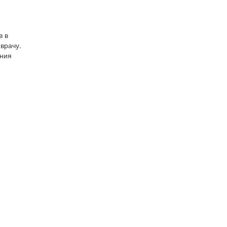
в в
врачу.
ания