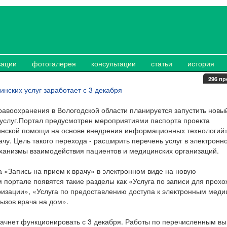
для получения медицинских услуг
зации
фотогалерея
консультации
статьи
история
296 пр
авоохранения в Вологодской области планируется запустить новы
услуг.Портал предусмотрен мероприятиями паспорта проекта
нской помощи на основе внедрения информационных технологий»
чу. Цель такого перехода - расширить перечень услуг в электронн
ханизмы взаимодействия пациентов и медицинских организаций.
 «Запись на прием к врачу» в электронном виде на новую
ортале появятся такие разделы как «Услуга по записи для прох
изации», «Услуга по предоставлению доступа к электронным мед
вызов врача на дом».
ачнет функционировать с 3 декабря. Работы по перечисленным в