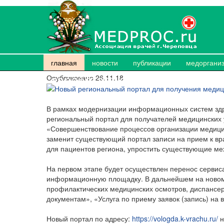
Новый региональный портал 
главная
новости
публикации
медоргани
заработает с 3 декабря
Опубликовано 26.11.18
В рамках модернизации информационных систем здр
региональный портал для получателей медицинских 
«Совершенствование процессов организации медици
заменит существующий портал записи на прием к вра
для пациентов региона, упростить существующие ме
На первом этапе будет осуществлен перенос сервиса
информационную площадку. В дальнейшем на новом п
профилактических медицинских осмотров, диспансер
документам», «Услуга по приему заявок (запись) на 
Новый портал по адресу:
https://vologda.k-vrachu.ru/
н