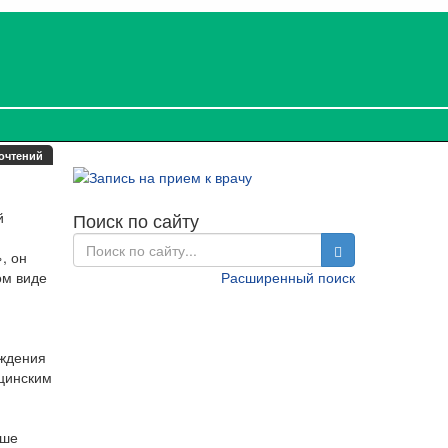
очтений
й
Поиск по сайту
, он
ом виде
Расширенный поиск
ождения
ицинским
ыше