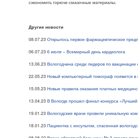
сэкономить горюче-смазочные материалы.
Другие новости
08.07.23
Открылось первое фармацевтическое предп
06.07.23
6 июля – Всемирный день кардиолога
13.06.23
Вологодчина среди лидеров по вакцинации
22.05.23
Новый компьютерный томограф появится в 
15.05.23
Новые правила оказания платных медицинск
13.04.23
В Вологде прошел финал конкурса «Лучши
19.01.23
Вологодские врачи провели уникальную ко
18.01.23
Пациентка с инсультом, спасенная вологод
08.08.22
Врачи областной больницы № 2 спасли паци