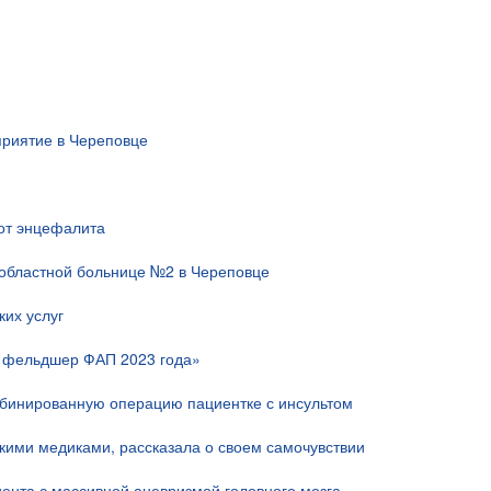
риятие в Череповце
 от энцефалита
областной больнице №2 в Череповце
их услуг
й фельдшер ФАП 2023 года»
мбинированную операцию пациентке с инсультом
скими медиками, рассказала о своем самочувствии
ента с массивной аневризмой головного мозга