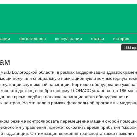
зации
фотогалерея
консультации
статьи
история
1565 пр
кам
мы.В Вологодской области, в рамках модернизации здравоохранен
помощи получили специальную навигационную и компьютерную техн
плуатации спутниковой навигации. Бортовое оборудование уже на
ется, что до конца ноября систему ГЛОНАСС установят на 186 маш
 данное время ведётся наладка навигационного оборудования и
х центров. На эти цели в рамках федеральной программы модерн
янном режиме контролировать перемещение машин скорой помощи,
технология управления поможет сократить время прибытия "скорой
ой подстанции. Оптимизация движения транспорта также позволит