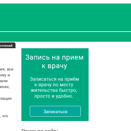
очтений
ия, все
ику и
чали
инах,
изации
 что
Поиск по сайту