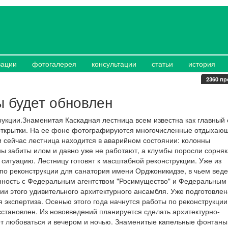
зации
фотогалерея
консультации
статьи
история
2360 пр
 будет обновлен
трукции.Знаменитая Каскадная лестница всем известна как главный
ткрытки. На ее фоне фотографируются многочисленные отдыхаю
и сейчас лестница находится в аварийном состоянии: колонны
ы забиты илом и давно уже не работают, а клумбы поросли сорняк
ситуацию. Лестницу готовят к масштабной реконструкции. Уже из
о реконструкции для санатория имени Орджоникидзе, в чьем вед
енность с Федеральным агентством "Росимущество" и Федеральным
и этого удивительного архитектурного ансамбля. Уже подготовлен
 экспертиза. Осенью этого года начнутся работы по реконструкции
становлен. Из нововведений планируется сделать архитектурно-
т любоваться и вечером и ночью. Знаменитые капельные фонтаны