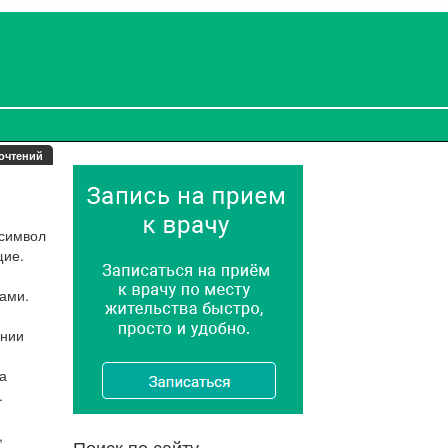
очтений
 символ
щие.
ами.
ении
а
.
,
Поиск по сайту