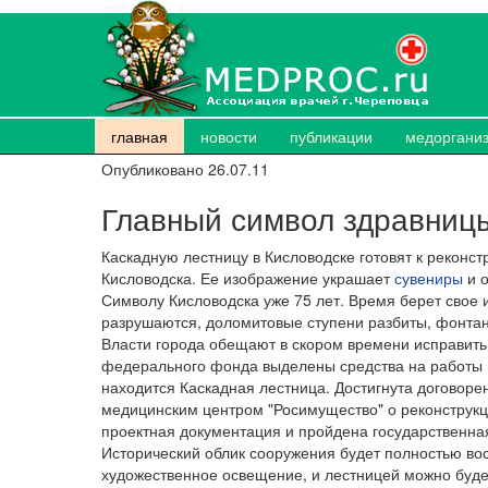
главная
новости
публикации
медоргани
Опубликовано 26.07.11
Главный символ здравницы
Каскадную лестницу в Кисловодске готовят к реконс
Кисловодска. Ее изображение украшает
сувениры
и о
Символу Кисловодска уже 75 лет. Время берет свое 
разрушаются, доломитовые ступени разбиты, фонтан
Власти города обещают в скором времени исправить 
федерального фонда выделены средства на работы п
находится Каскадная лестница. Достигнута договор
медицинским центром "Росимущество" о реконструкци
проектная документация и пройдена государственная
Исторический облик сооружения будет полностью вос
художественное освещение, и лестницей можно буде