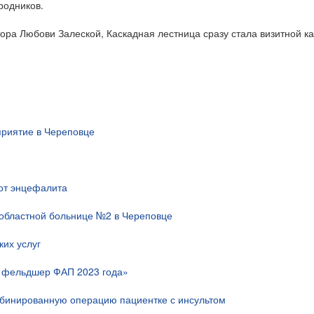
родников.
тора Любови Залеской, Каскадная лестница сразу стала визитной к
риятие в Череповце
 от энцефалита
областной больнице №2 в Череповце
их услуг
й фельдшер ФАП 2023 года»
мбинированную операцию пациентке с инсультом