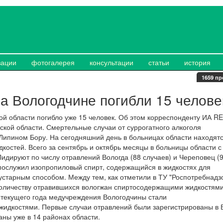
зации
фотогалерея
консультации
статьи
история
1659 пр
на Вологодчине погибли 15 челове
кой области погибло уже 15 человек. Об этом корреспонденту ИА 
кой области. Смертельные случаи от суррогатного алкоголя
 Липином Бору. На сегодняшний день в больницах области находят
костей. Всего за сентябрь и октябрь месяцы в больницы области с
Лидируют по числу отравлений Вологда (88 случаев) и Череповец (
 послужил изопропиловый спирт, содержащийся в жидкостях для
кустарным способом. Между тем, как отметили в ТУ "Роспотребнадз
количеству отравившихся вологжан спиртосодержащими жидкостями
а текущего года медучреждения Вологодчины стали
жидкостями. Первые случаи отравлений были зарегистрированы в 
аны уже в 14 районах области.