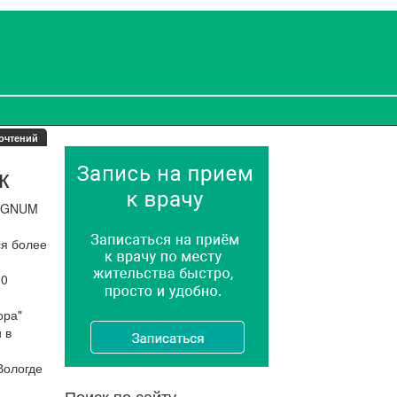
очтений
к
REGNUM
ся более
90
ора"
 в
Вологде
Поиск по сайту