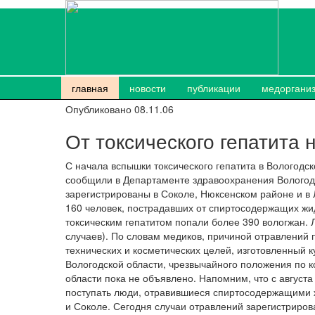
главная
новости
публикации
медоргани
Опубликовано 08.11.06
От токсического гепатита 
С начала вспышки токсического гепатита в Вологодс
сообщили в Департаменте здравоохранения Вологодс
зарегистрированы в Соколе, Нюксенском районе и в
160 человек, пострадавших от спиртосодержащих жид
токсическим гепатитом попали более 390 вологжан. 
случаев). По словам медиков, причиной отравлений
технических и косметических целей, изготовленный 
Вологодской области, чрезвычайного положения по 
области пока не объявлено. Напомним, что с август
поступать люди, отравившиеся спиртосодержащими 
и Соколе. Сегодня случаи отравлений зарегистриров