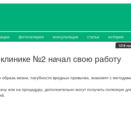
зации
фотогалерея
консультации
статьи
история
1218 пр
иклинике №2 начал свою работу
 образа жизни, пагубности вредных привычек, знакомят с методам
рачу или на процедуру, дополнительно могут получить полезную дл
ий.