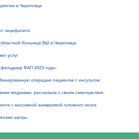
риятие в Череповце
 от энцефалита
областной больнице №2 в Череповце
их услуг
й фельдшер ФАП 2023 года»
мбинированную операцию пациентке с инсультом
скими медиками, рассказала о своем самочувствии
ента с массивной аневризмой головного мозга
инские шатры