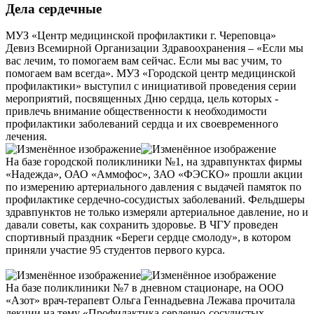
Дела сердечные
МУЗ «Центр медицинской профилактики г. Череповца»
Девиз Всемирной Организации Здравоохранения – «Если мы
вас лечим, то помогаем вам сейчас. Если мы вас учим, то
помогаем вам всегда». МУЗ «Городской центр медицинской
профилактики» выступил с инициативой проведения серии
мероприятий, посвященных Дню сердца, цель которых -
привлечь внимание общественности к необходимости
профилактики заболеваний сердца и их своевременного
лечения.
На базе городской поликлиники №1, на здравпунктах фирмы
«Надежда», ОАО «Аммофос», ЗАО «ФЭСКО» прошли акции
по измерению артериального давления с выдачей памяток по
профилактике сердечно-сосудистых заболеваний. Фельдшеры
здравпунктов не только измеряли артериальное давление, но и
давали советы, как сохранить здоровье. В ЧГУ проведен
спортивный праздник «Береги сердце смолоду», в котором
приняли участие 95 студентов первого курса.
На базе поликлиники №7 в дневном стационаре, на ООО
«Азот» врач-терапевт Ольга Геннадьевна Лежава прочитала
лекции на тему «Профилактика сердечно-сосудистых