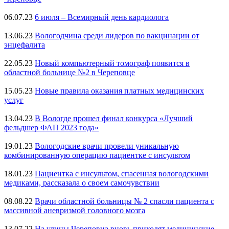
06.07.23
6 июля – Всемирный день кардиолога
13.06.23
Вологодчина среди лидеров по вакцинации от
энцефалита
22.05.23
Новый компьютерный томограф появится в
областной больнице №2 в Череповце
15.05.23
Новые правила оказания платных медицинских
услуг
13.04.23
В Вологде прошел финал конкурса «Лучший
фельдшер ФАП 2023 года»
19.01.23
Вологодские врачи провели уникальную
комбинированную операцию пациентке с инсультом
18.01.23
Пациентка с инсультом, спасенная вологодскими
медиками, рассказала о своем самочувствии
08.08.22
Врачи областной больницы № 2 спасли пациента с
массивной аневризмой головного мозга
13.07.22
На улицы Череповца вновь приходят медицинские