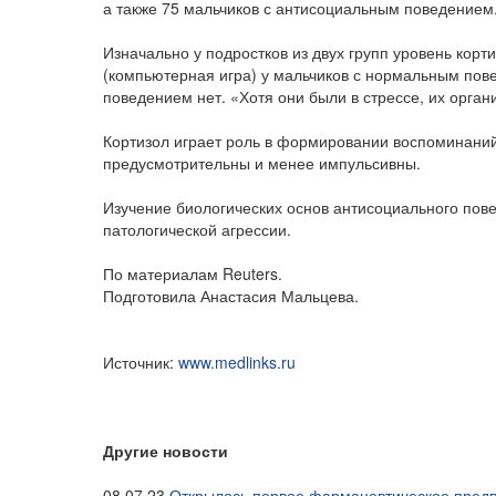
а также 75 мальчиков с антисоциальным поведением
Изначально у подростков из двух групп уровень корт
(компьютерная игра) у мальчиков с нормальным пов
поведением нет. «Хотя они были в стрессе, их органи
Кортизол играет роль в формировании воспоминаний;
предусмотрительны и менее импульсивны.
Изучение биологических основ антисоциального пов
патологической агрессии.
По материалам Reuters.
Подготовила Анастасия Мальцева.
Источник:
www.medlinks.ru
Другие новости
08.07.23
Открылось первое фармацевтическое предп