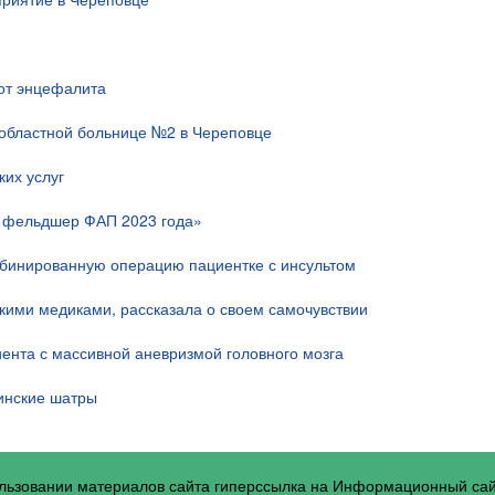
 от энцефалита
областной больнице №2 в Череповце
их услуг
й фельдшер ФАП 2023 года»
мбинированную операцию пациентке с инсультом
скими медиками, рассказала о своем самочувствии
ента с массивной аневризмой головного мозга
инские шатры
ользовании материалов сайта гиперссылка на Информационный са