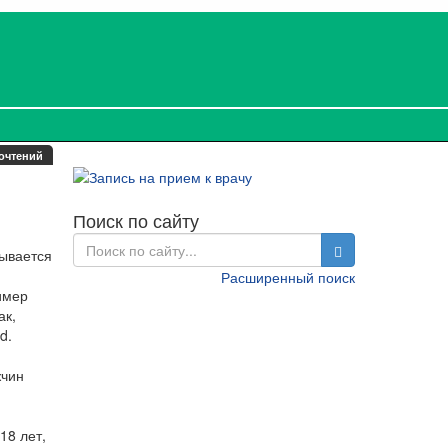
очтений
Поиск по сайту
тывается
Расширенный поиск
имер
ак,
d.
жчин
18 лет,