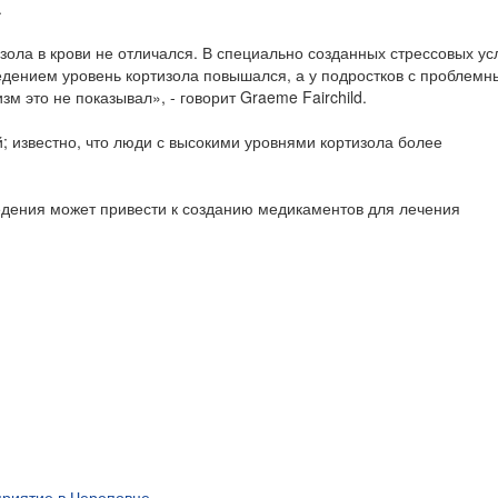
.
изола в крови не отличался. В специально созданных стрессовых ус
едением уровень кортизола повышался, а у подростков с проблем
зм это не показывал», - говорит Graeme Fairchild.
 известно, что люди с высокими уровнями кортизола более
едения может привести к созданию медикаментов для лечения
риятие в Череповце