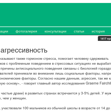
зации
фотогалерея
консультации
статьи
история
1417 пр
 агрессивность
 называют также гормоном стресса, помогает человеку сдерживать
иков с проблемным поведением в стрессовых ситуациях не выраба
 причины антисоциального поведения связаны с биологией гораздо
ователей принимали во внимание лишь социальные факторы, напр
ономические факторы. Согласно нашим данным, агрессия, так же к
ую основу», - говорит главный автор исследования Graeme Fairchil
частые драки) в развитых странах встречается у 3-5% детей. У му
, чем у женщин.
участвовали 100 мальчиков из обычной школы в возрасте от 14 до 