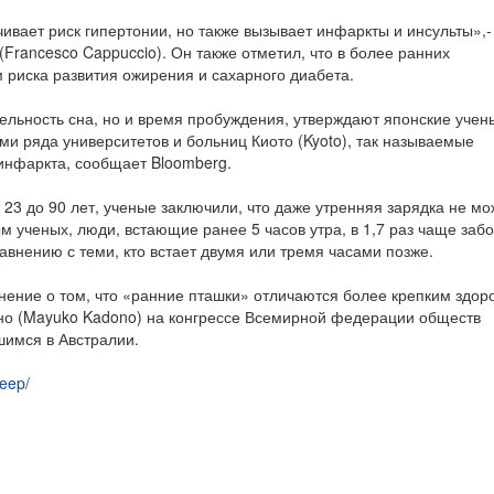
чивает риск гипертонии, но также вызывает инфаркты и инсульты»,-
Francesco Cappuccio). Он также отметил, что в более ранних
риска развития ожирения и сахарного диабета.
ельность сна, но и время пробуждения, утверждают японские учен
и ряда университетов и больниц Киото (Kyoto), так называемые
инфаркта, сообщает Bloomberg.
23 до 90 лет, ученые заключили, что даже утренняя зарядка не мо
 ученых, люди, встающие ранее 5 часов утра, в 1,7 раз чаще заб
равнению с теми, кто встает двумя или тремя часами позже.
ение о том, что «ранние пташки» отличаются более крепким здор
но (Mayuko Kadono) на конгрессе Всемирной федерации обществ
шимся в Австралии.
leep/