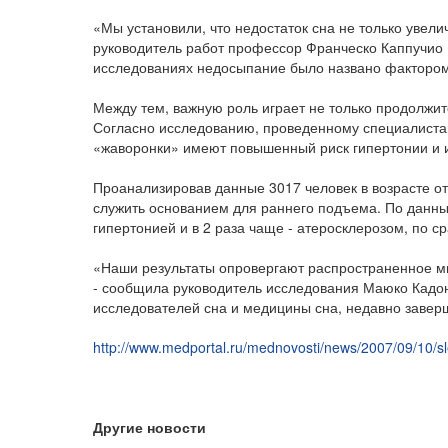
«Мы установили, что недостаток сна не только увели
руководитель работ профессор Франческо Каппучио (
исследованиях недосыпание было названо фактором 
Между тем, важную роль играет не только продолжит
Согласно исследованию, проведенному специалистам
«жаворонки» имеют повышенный риск гипертонии и 
Проанализировав данные 3017 человек в возрасте от 
служить основанием для раннего подъема. По данным
гипертонией и в 2 раза чаще - атеросклерозом, по с
«Наши результаты опровергают распространенное мн
- сообщила руководитель исследования Маюко Кадо
исследователей сна и медицины сна, недавно завер
http://www.medportal.ru/mednovosti/news/2007/09/10/s
Другие новости