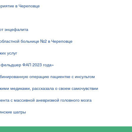
риятие в Череповце
 от энцефалита
областной больнице №2 в Череповце
их услуг
й фельдшер ФАП 2023 года»
мбинированную операцию пациентке с инсультом
скими медиками, рассказала о своем самочувствии
ента с массивной аневризмой головного мозга
инские шатры