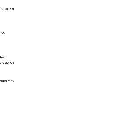
 заявил
ые.
жет
олевают
овьем»,