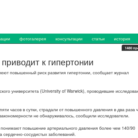
зации
фотогалерея
консультации
статьи
история
1480 пр
приводит к гипертонии
имеют повышенный риск развития гипертонии, сообщает журнал
кого университета (University of Warwick), проводившие исследова
яти часов в сутки, страдали от повышенного давления в два раза 
ой закономерности не обнаруживалось, сообщили исследователи.
ой понимают повышение артериального давления более чем 140/90
ка сердечно-сосудистых заболеваний.