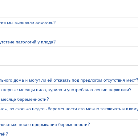
тия мы выпивали алкоголь?
?
утствие патологий у плода?
ого дома и могут ли ей отказать под предлогом отсутствия мест
в первые месяцы пила, курила и употребляла легкие наркотики?
5 месяце беременности?
ью», во сколько недель беременности его можно заключать и к ком
олечиться после прерывания беременности?
тей?