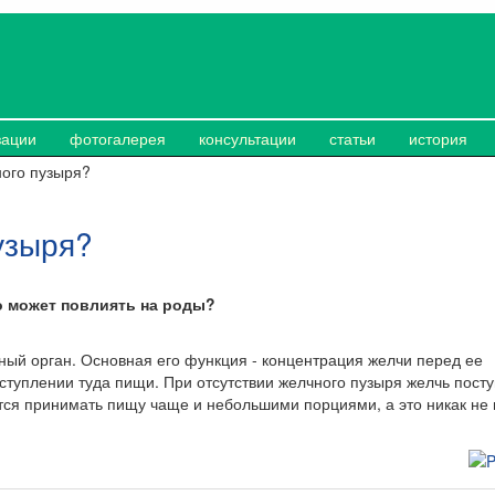
зации
фотогалерея
консультации
статьи
история
ного пузыря?
узыря?
о может повлиять на роды?
ный орган. Основная его функция - концентрация желчи перед ее
туплении туда пищи. При отсутствии желчного пузыря желчь посту
тся принимать пищу чаще и небольшими порциями, а это никак не 