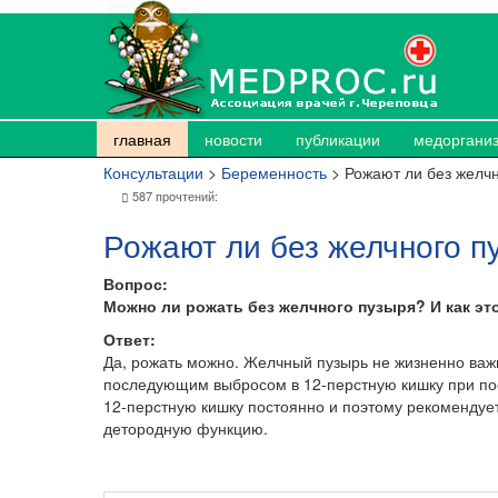
главная
новости
публикации
медоргани
Консультации
>
Беременность
> Рожают ли без желч
587 прочтений:
Рожают ли без желчного п
Вопрос:
Можно ли рожать без желчного пузыря? И как эт
Ответ:
Да, рожать можно. Желчный пузырь не жизненно важ
последующим выбросом в 12-перстную кишку при пос
12-перстную кишку постоянно и поэтому рекомендуе
детородную функцию.