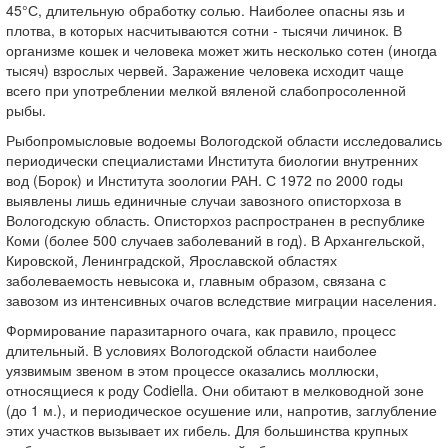
45°С, длительную обработку солью. Наиболее опасны язь и
плотва, в которых насчитываются сотни - тысячи личинок. В
организме кошек и человека может жить несколько сотен (иногда
тысяч) взрослых червей. Заражение человека исходит чаще
всего при употреблении мелкой вяленой слабопросоленной
рыбы.
Рыбопромысловые водоемы Вологодской области исследовались
периодически специалистами Института биологии внутренних
вод (Борок) и Института зоологии РАН. С 1972 по 2000 годы
выявлены лишь единичные случаи завозного описторхоза в
Вологодскую область. Описторхоз распространен в республике
Коми (более 500 случаев заболеваний в год). В Архангельской,
Кировской, Ленинградской, Ярославской областях
заболеваемость невысока и, главным образом, связана с
завозом из интенсивных очагов вследствие миграции населения.
Формирование паразитарного очага, как правило, процесс
длительный. В условиях Вологодской области наиболее
уязвимым звеном в этом процессе оказались моллюски,
относящиеся к роду Codiella. Они обитают в мелководной зоне
(до 1 м.), и периодическое осушение или, напротив, заглубление
этих участков вызывает их гибель. Для большинства крупных