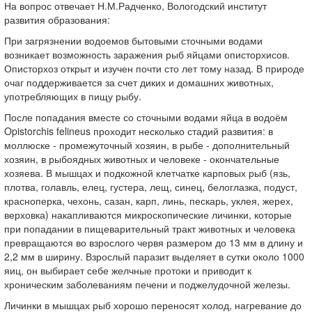
На вопрос отвечает Н.М.Радченко, Вологодский институт
развития образования:
При загрязнении водоемов бытовыми сточными водами
возникает возможность заражения рыб яйцами описторхисов.
Описторхоз открыт и изучен почти сто лет тому назад. В природе
очаг поддерживается за счет диких и домашних животных,
употребляющих в пищу рыбу.
После попадания вместе со сточными водами яйца в водоём
Opistorchis felineus проходит несколько стадий развития: в
моллюске - промежуточный хозяин, в рыбе - дополнительный
хозяин, в рыбоядных животных и человеке - окончательные
хозяева. В мышцах и подкожной клетчатке карповых рыб (язь,
плотва, голавль, елец, густера, лещ, синец, белоглазка, подуст,
красноперка, чехонь, сазан, карп, линь, пескарь, уклея, жерех,
верховка) накапливаются микроскопические личинки, которые
при попадании в пищеварительный тракт животных и человека
превращаются во взрослого червя размером до 13 мм в длину и
2,2 мм в ширину. Взрослый паразит выделяет в сутки около 1000
яиц, он выбирает себе желчные протоки и приводит к
хроническим заболеваниям печени и поджелудочной железы.
Личинки в мышцах рыб хорошо переносят холод, нагревание до