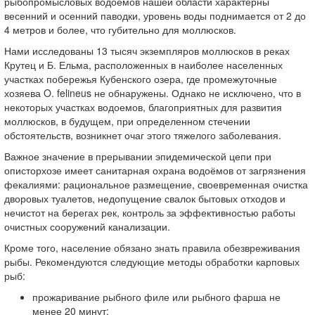
рыбопромысловых водоемов нашей области характерны
весенний и осенний паводки, уровень воды поднимается от 2 до
4 метров и более, что губительно для моллюсков.
Нами исследованы 13 тысяч экземпляров моллюсков в реках
Крутец и Б. Ельма, расположенных в наиболее населенных
участках побережья Кубенского озера, где промежуточные
хозяева O. felineus не обнаружены. Однако не исключено, что в
некоторых участках водоемов, благоприятных для развития
моллюсков, в будущем, при определенном стечении
обстоятельств, возникнет очаг этого тяжелого заболевания.
Важное значение в прерывании эпидемической цепи при
описторхозе имеет санитарная охрана водоёмов от загрязнения
фекалиями: рациональное размещение, своевременная очистка
дворовых туалетов, недопущение свалок бытовых отходов и
нечистот на берегах рек, контроль за эффективностью работы
очистных сооружений канализации.
Кроме того, население обязано знать правила обезвреживания
рыбы. Рекомендуются следующие методы обработки карповых
рыб:
прожаривание рыбного филе или рыбного фарша не
менее 20 минут;