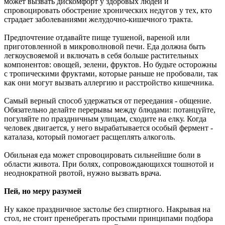
может вызвать дискомфорт у здоровых людей и
спровоцировать обострение хронических недугов у тех, кто
страдает заболеваниями желудочно-кишечного тракта.
Предпочтение отдавайте пище тушеной, вареной или
приготовленной в микроволновой печи. Еда должна быть
легкоусвояемой и включать в себя больше растительных
компонентов: овощей, зелени, фруктов. Но будьте осторожны
с тропическими фруктами, которые раньше не пробовали, так
как они могут вызвать аллергию и расстройство кишечника.
Самый верный способ удержаться от переедания - общение.
Обязательно делайте перерывы между блюдами: потанцуйте,
погуляйте по праздничным улицам, сходите на елку. Когда
человек двигается, у него вырабатывается особый фермент -
каталаза, который помогает расщеплять алкоголь.
Обильная еда может спровоцировать сильнейшие боли в
области живота. При болях, сопровождающихся тошнотой и
неоднократной рвотой, нужно вызвать врача.
Пей, но меру разумей
Ну какое праздничное застолье без спиртного. Накрывая на
стол, не стоит пренебрегать простыми принципами подбора