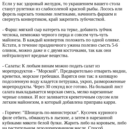
Если у вас здоровый желудок, то украшением вашего стола
станут рулетики из слабосоленой красной рыбы. Лосось или
форель нарезать тонкими ломтиками, начинить фаршем и
свернуть конвертиком, край закрепить зубочисткой.
- Фарш: мягкий сыр натереть на терке, добавить зубчик
чеснока, немножко черного перца и совсем чуть-чуть
майонеза. В каждый конвертик положить по одной оливке.
Кстати, в течение праздничного ужина полезно съесть 5-6
оливок, можно даже и с двумя косточками, так как они
нейтрализуют вредные вещества.
- Салаты: К любым винам можно подать салат из
морепродуктов - "Морской". Предварительно отварить мидии,
креветки, морские гребешки. Варятся они так: в кипящую
подсоленную воду кладется петрушка, укроп, размороженные
морепродукты. Через 30 секунд все готово. На большой лист
салата выкладывается морская смесь, мелко нарезанные
черные оливки. И все заливается креветочным соусом или
легким майонезом, в который добавлена приправа карри.
- Горячее: "Шницель по-министерски". Кусочек куриного
филе отбить, обмакнуть в льезоне, а затем в нарезанной
кубиками мякоти белой булки. Жарить либо на коровьем, либо
на растительном дезодорированном масле. Способ