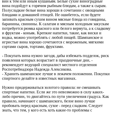
вин к тем или иным кушаньям. Белые сухие виноградные
вина подойдут к горячим рыбным блюдам, а также к сырам.
Полусладкие белые вина хороши в сочетании с овощными
блюдами и домашней птицей. Не ошибетесь, если будете
запивать красным сухим вином мясные блюда из говядины,
баранины, свинины. К салатам и мясным холодным закускам
потребуется рюмка красного или белого вермута, а к сладкому
и фруктам - коньяк. Крепкие напитки, такие, как виски и
водка, можно употреблять с любой пищей. Шампанское и
игристые вина хорошо сочетаются с мороженым, мягкими
сортами сыров, тортами, фруктами.
- Покупать вина нужно загодя, дабы избежать подделок, риск
появления которых возрастает в праздничные дни, -
рекомендует ведущий специалист местного отделения
Роспотребнадзора Надежда Алексикова.
- Хранить шампанское лучше в лежачем положении. Покупки
спиртного делайте в известных магазинах.
Нужно придерживаться золотого правила: не смешивать
спиртные напитки. Если же это невозможно в силу каких-
либо причин, то двигайтесь по пути увеличения градуса. Как
правило, начинают с шампанского, белое вино лучше
пробовать перед красным, сухое - перед сладким. Следует
знать, что тем, у кого есть хоть какие-то проблемы с