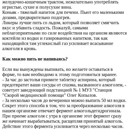
желудочно-кишечным трактом, нежелательно употреблять
игристые, сухие и полусухие вина.
Коньяк - тяжелый напиток для печени. Пьют его маленькими
дозами, предварительно подогрев.
Ликеры лучше пить со льдом, который позволяет смягчить
вкус и убавить сладость. Пожалуй, самыми
неблагоприятными по силе воздействия на организм являются
коктейли из водки и газированных напитков, так как
находящийся там углекислый газ усиливает всасывание
алкоголя в кровь.
Как можно пить не напиваясь?
Если вы вынуждены выпивать, но желаете оставаться в
форме, то вам необходимо к этому подготовиться заранее.
- За час до застолья примите таблетку аспирина, который
предотвратит ваши сосуды от спазма, вызванного алкоголем, -
советует заведующий подстанцией № 1 МУЗ "Станция
"Скорой медицинской помощи" Олег Копылов.
- За несколько часов до вечеринки можно выпить 50 мл водки.
Секрет этого способа в том, что за преобразование алкоголя в
нашем организме отвечает фермент алкогольдегидрогиназа.
При приеме алкоголя с утра в организме этот фермент сразу
же начинает вырабатываться, расщепляя принятый алкоголь.
Действие этого фермента усиливается через несколько часов.