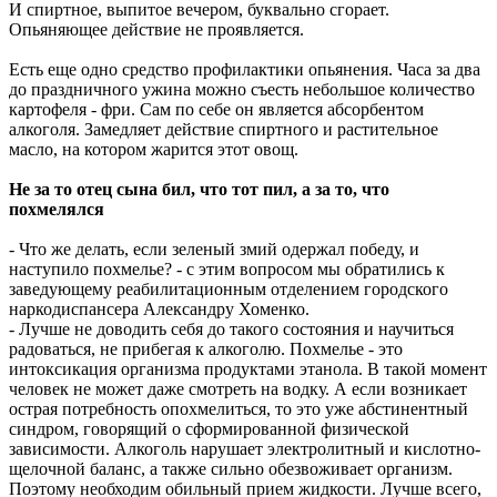
И спиртное, выпитое вечером, буквально сгорает.
Опьяняющее действие не проявляется.
Есть еще одно средство профилактики опьянения. Часа за два
до праздничного ужина можно съесть небольшое количество
картофеля - фри. Сам по себе он является абсорбентом
алкоголя. Замедляет действие спиртного и растительное
масло, на котором жарится этот овощ.
Не за то отец сына бил, что тот пил, а за то, что
похмелялся
- Что же делать, если зеленый змий одержал победу, и
наступило похмелье? - с этим вопросом мы обратились к
заведующему реабилитационным отделением городского
наркодиспансера Александру Хоменко.
- Лучше не доводить себя до такого состояния и научиться
радоваться, не прибегая к алкоголю. Похмелье - это
интоксикация организма продуктами этанола. В такой момент
человек не может даже смотреть на водку. А если возникает
острая потребность опохмелиться, то это уже абстинентный
синдром, говорящий о сформированной физической
зависимости. Алкоголь нарушает электролитный и кислотно-
щелочной баланс, а также сильно обезвоживает организм.
Поэтому необходим обильный прием жидкости. Лучше всего,