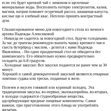
если это будет крепкий чай с лимоном и щелочные
минеральные воды. Восполнить потерю электролитов, калия,
магния, натрия поможет огуречный рассол, квашеная капуста,
кислые щи и хлебный квас. Неплохо принять контрастный
душ.
Сбалансированное меню для новогоднего стола из личного
архива Надежды Алексиковой
- Никогда не садитесь за новогодний стол, будучи голодными.
За час до трапезы рекомендую выпить чашку крепкого чая и
съесть бутерброд с маслом, - делится с нами Надежда
Яковлевна. - Ни один праздничный стол не обходится без
шампанского. Его обязательно нужно предварительно
охладить до 6-8 градусов.
- Холодные закуски: Все закуски подаются не ранее чем за 30
минут.
Хорошей и самой демократичной закуской являются отварные
ломтики судака или трески, поданные в желе.
Полезен и вкусен говяжий или куриный холодец. Эта
традиционная закуска, во-первых, малокалорийна, во-вторых,
в холодце содержатся студнеобразные вещества,
адсорбирующие вредные пищевые компоненты. Самое
важное, при приготовлении этого блюда не употреблять
желатин.