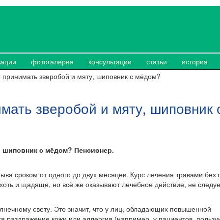
зации
фотогалерея
консультации
статьи
история
 принимать зверобой и мяту, шиповник с мёдом?
мать зверобой и мяту, шиповник 
, шиповник с мёдом? Пенсионер.
рыва сроком от одного до двух месяцев. Курс лечения травами без
 хоть и щадяще, но всё же оказывают лечебное действие, не следуе
лнечному свету. Это значит, что у лиц, обладающих повышенной
ся раздражение кожи или аллергия (например, у пациентов, польз