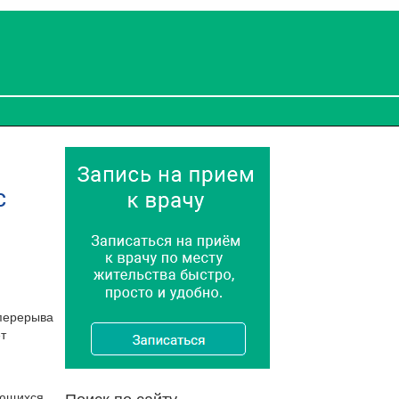
с
 перерыва
т
Поиск по сайту
ующихся