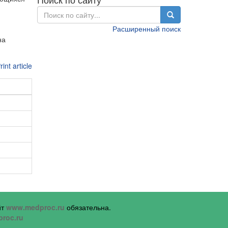
Расширенный поиск
на
йт
www.medproc.ru
обязательна.
roc.ru