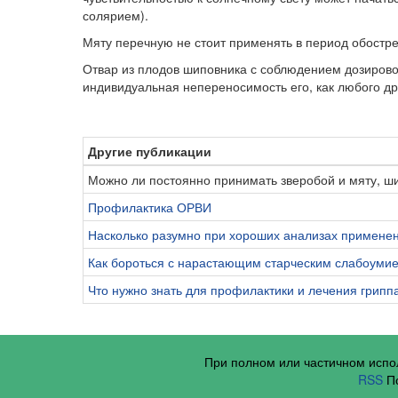
солярием).
Мяту перечную не стоит применять в период обостре
Отвар из плодов шиповника с соблюдением дозирово
индивидуальная непереносимость его, как любого дру
Другие публикации
Можно ли постоянно принимать зверобой и мяту, ш
Профилактика ОРВИ
Насколько разумно при хороших анализах примене
Как бороться с нарастающим старческим слабоуми
Что нужно знать для профилактики и лечения грипп
При полном или частичном исп
RSS
По