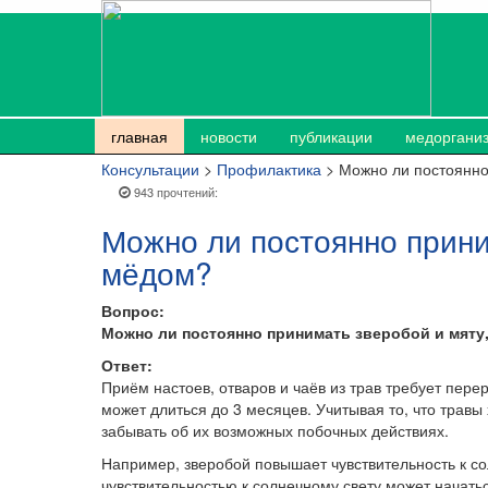
главная
новости
публикации
медоргани
Консультации
>
Профилактика
> Можно ли постоянно
943 прочтений:
Можно ли постоянно прини
мёдом?
Вопрос:
Можно ли постоянно принимать зверобой и мяту
Ответ:
Приём настоев, отваров и чаёв из трав требует пере
может длиться до 3 месяцев. Учитывая то, что травы
забывать об их возможных побочных действиях.
Например, зверобой повышает чувствительность к со
чувствительностью к солнечному свету может начать