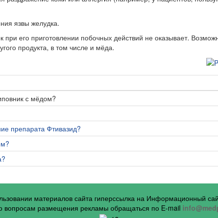
ния язвы желудка.
к при его приготовлении побочных действий не оказывает. Возмож
гого продукта, в том числе и мёда.
иповник с мёдом?
ние препарата Фтивазид?
ем?
а?
ользовании материалов сайта гиперссылка на Информационный са
 вопросам размещения рекламы обращаться по E-mail
info@medp