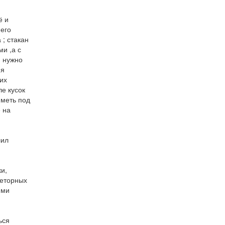
ё и
него
 ; стакан
и ,а с
, нужно
ня
их
ле кусок
иметь под
 на
лил
и,
реторных
ями
ься