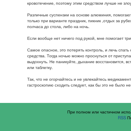
кровотечение, поэтому этим средством лучше не зло
Различные суспензии на основе алюминия, помогают 
только при варианте праздник, пикник ,отдых за руб
полчаса до стола, либо на ночь.
Если вообще нет ничего под рукой, мне помогает три
Самое опасное, это потерять контроль, и лечь спать
средства. Тогда ночью можно проснуться от приступ
выдохнуть. Не паникуйте, дыхание восстановится, вс
или таблетку.
Так, что не огорчайтесь и не увлекайтесь медикаме
гастроскопию сходить следует, как бы это не было н
При полном или частичном исп
RSS
По