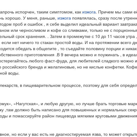
апрочь испорчен, таким симптомом, как
изжога
. Причем мы сами е
ень хорошо. У меня, раньше,
изжога
появлялась, сразу после утрен
тодом проб и ошибок , я себе выделил идеальный вариант завтрака
наном или черносливом и кофе со сливками, только не с порционным
ьный срок хранения. . Затем в промежутке с 10 до 11 часов утра 
, если нет ничего то стакан простой воды. И на протяжении всего д
ходится обедать в общепите , то съедайте половину порции и никак
обственного приготовления .В 9 вечера можно и поужинать , в идеа
 остерегайтесь любого фаст-фуда, для любителей сладкого можно 
о российского бренда и желатиновые, но не кислые конфетки. Кофе
дной воды.
т лекарств, в пищеварительном процессе, поэтому для себя опреде
ук», «Нагутская», и любую другую, но лучше брать торговые марк
ку ,там должно быть написано для повышенных и нормальных сек
 воды и помассируйте район пищевода мягкими круговыми движени
ое, но если у вас есть не диагностируемая язва, то может открыт