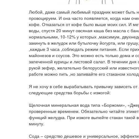
Любой, даже самый любимый праздник может быть н
провоцируем. И она часто появляется, когда нам оч
кофе. Отказаться от кофе было выше моих сил. И ме
воды, спустя 20 минут овсяная каша без масла с ба
нормальными, 10-12% у которых ,максимум, двухнедел
закинуть в желудок или бутылочку йогурта, или грушу
,каждые 3 часа ,соблюдать режим питания. Если при
майонезов и соусов. Это можно есть только дома и с
запеченной курицы и листовой салат. В течении дня
рукой зефир, желательно белорусский или известног
работе можно пить ,но запивайте его стаканом холо
Я не хочу в себе вырабатывать привычку зависеть о
следующие средства борьбы с изжогой:
Щелочная минеральная вода типа «Боржоми», «Джерм
проверенные временем. Обязательно читайте этикет
функций желудка. При изжоге выпейте стакан такой
минуту.
Сода – средство дешевое и универсальное, эффективн