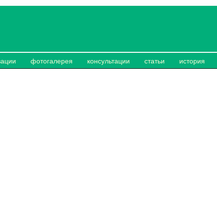
зации
фотогалерея
консультации
статьи
история