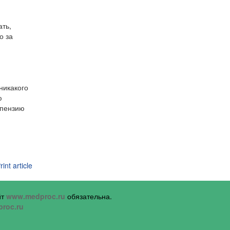
ать,
о за
никакого
ю
спензию
йт
www.medproc.ru
обязательна.
roc.ru