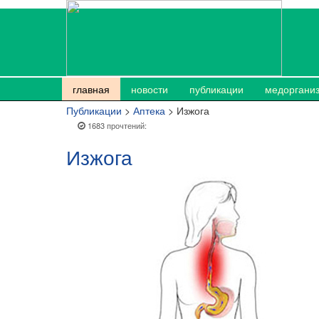
главная
новости
публикации
медоргани
Публикации
>
Аптека
> Изжога
1683 прочтений:
Изжога