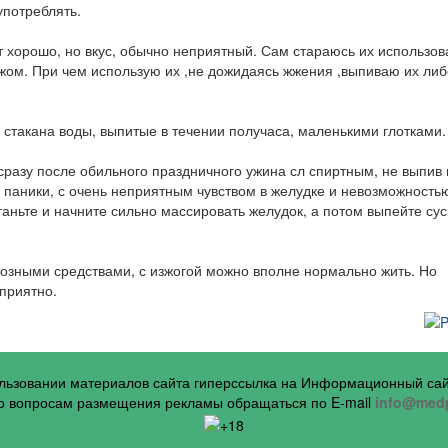
употреблять.
хорошо, но вкус, обычно неприятный. Сам стараюсь их использов
ежом. При чем использую их ,не дожидаясь жжения ,выпиваю их либ
 стакана воды, выпитые в течении получаса, маленькими глотками.
 сразу после обильного праздничного ужина сл спиртным, не выпив 
а паники, с очень неприятным чувством в желудке и невозможность
таньте и начните сильно массировать желудок, а потом выпейте су
нтозными средствами, с изжогой можно вполне нормально жить. Но
еприятно.
ользовании материалов сайта гиперссылка на Информационный са
 вопросам размещения рекламы обращаться по E-mail
info@medp