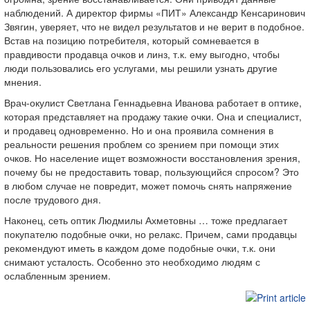
наблюдений. А директор фирмы «ПИТ» Александр Кенсаринович
Звягин, уверяет, что не видел результатов и не верит в подобное.
Встав на позицию потребителя, который сомневается в
правдивости продавца очков и линз, т.к. ему выгодно, чтобы
люди пользовались его услугами, мы решили узнать другие
мнения.
Врач-окулист Светлана Геннадьевна Иванова работает в оптике,
которая представляет на продажу такие очки. Она и специалист,
и продавец одновременно. Но и она проявила сомнения в
реальности решения проблем со зрением при помощи этих
очков. Но население ищет возможности восстановления зрения,
почему бы не предоставить товар, пользующийся спросом? Это
в любом случае не повредит, может помочь снять напряжение
после трудового дня.
Наконец, сеть оптик Людмилы Ахметовны … тоже предлагает
покупателю подобные очки, но релакс. Причем, сами продавцы
рекомендуют иметь в каждом доме подобные очки, т.к. они
снимают усталость. Особенно это необходимо людям с
ослабленным зрением.